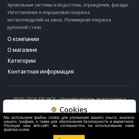
Кровельные системы и водостоки, ограждения, фасады.
Изготовление и порошковая покраска
металлоизделий на заказ. Полимерная покраска
рулонной стали.
О компании
О магазине
Категории
Контактная информация
2020-2026 ПК ФСК - производитель водосточных
систем, доборных элементов и ограждений кровли.
Cookies
Политика обработки персональных данных
и
согласие
на их обработку
.
Мы используем файлы cookie для улучшения вашего опыта, анализа
Пользуясь сайтом, вы соглашаетесь с политикой
нашего трафика, а также для обеспечения безопасности и маркетинга.
Посещая наш веб-сайт, вы соглашаетесь на использование нами
обработки и хранения данных Cookie
файлов cookie.