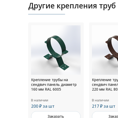
Другие крепления труб
ы на
Крепление трубы на
Крепление тр
 диаметр
сендвич панель диаметр
сендвич пане
5
220 мм RAL 8017
200 мм Цинк
В наличии
В наличии
217 ₽ за шт
170 ₽ за шт
ть
Заказать
Зака