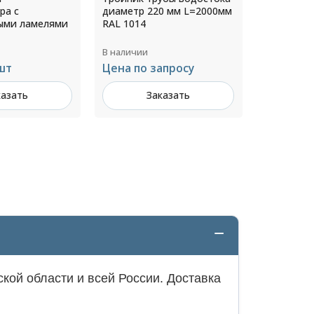
0 мм L=2000мм
оцинкованный 103х78х74
оцинкова
толщ.4,0мм Цинк
толщ.1,0м
В наличии
В наличии
апросу
Цена по запросу
Цена по 
казать
Заказать
З
кой области и всей России. Доставка