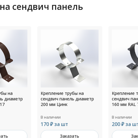
 на сендвич панель
убы на
Крепление трубы на
Крепление 
ль диаметр
сендвич панель диаметр
сендвич па
160 мм RAL 7024
250 мм RAL 
В наличии
В наличии
200 ₽ за шт
245 ₽ за ш
зать
Заказать
За