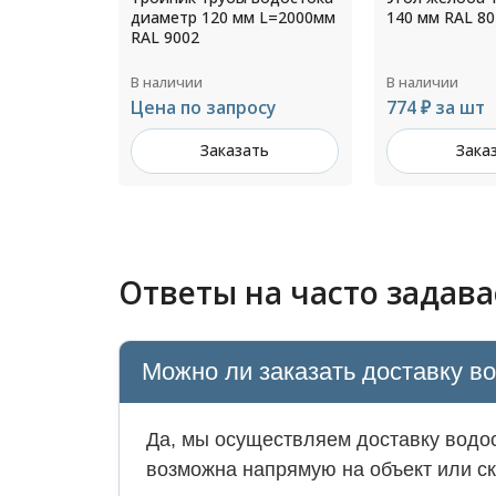
 L=2000мм
140 мм RAL 8019
диаметр 200 
Цинк
В наличии
В наличии
осу
774 ₽ за шт
Цена по зап
ть
Заказать
Зака
Ответы на часто задав
Можно ли заказать доставку в
Да, мы осуществляем доставку водос
возможна напрямую на объект или ск