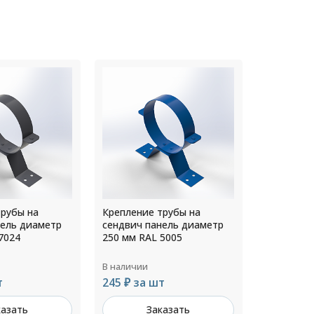
трубы на
Крепление трубы на
Крепление
нель диаметр
сендвич панель диаметр
сендвич п
5005
180 мм RAL 6005
180 мм RA
В наличии
В наличии
т
204 ₽ за шт
204 ₽ за
казать
Заказать
З