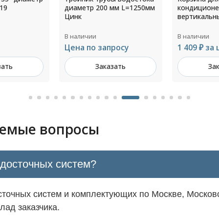
мм L=1250мм
кондиционера с
диаметр 22
вертикальными ламелями
RAL 1014
В наличии
В наличии
росу
1 409 ₽ за шт
Цена по з
зать
Заказать
За
аемые вопросы
одосточных систем?
точных систем и комплектующих по Москве, Московс
лад заказчика.