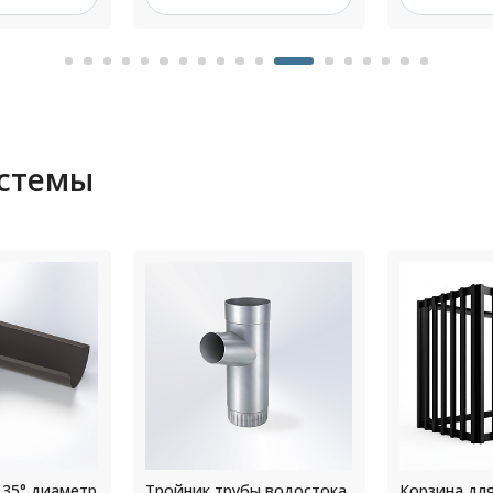
истемы
ы водостока
Корзина для
Тройник тр