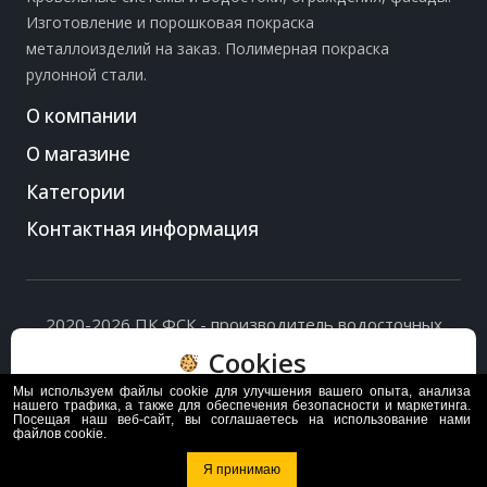
Изготовление и порошковая покраска
металлоизделий на заказ. Полимерная покраска
рулонной стали.
О компании
О магазине
Категории
Контактная информация
2020-2026 ПК ФСК - производитель водосточных
систем, доборных элементов и ограждений кровли.
Cookies
Политика обработки персональных данных
и
согласие
на их обработку
.
Мы используем файлы cookie для улучшения вашего опыта, анализа
Пользуясь сайтом, вы соглашаетесь с политикой
нашего трафика, а также для обеспечения безопасности и маркетинга.
Посещая наш веб-сайт, вы соглашаетесь на использование нами
обработки и хранения данных Cookie
файлов cookie.
Политика
Согласен
Я принимаю