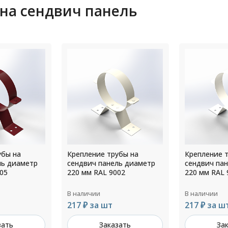
 на сендвич панель
убы на
Крепление трубы на
Крепление 
ль диаметр
сендвич панель диаметр
сендвич па
02
220 мм RAL 9010
150 мм RAL 
В наличии
В наличии
217 ₽ за шт
190 ₽ за ш
зать
Заказать
За