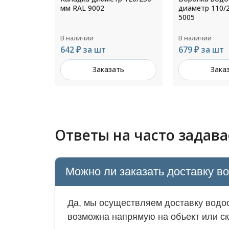
диаметр 110/200 мм RAL
оцинкованный
5005
толщ.4,0мм Ц
В наличии
В наличии
679 ₽ за шт
Цена по зап
ть
Заказать
Зака
Ответы на часто задав
Можно ли заказать доставку в
Да, мы осуществляем доставку водос
возможна напрямую на объект или ск