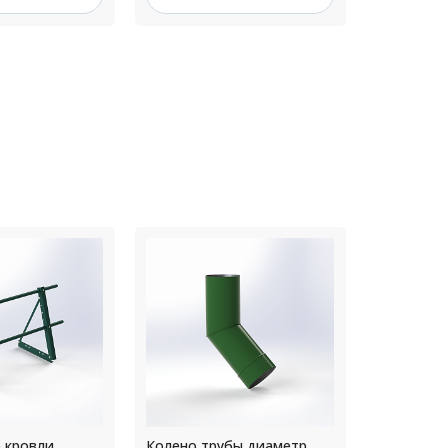
бы диаметр
Крепление желоба
Колено т