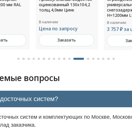
 130х104,2
универсальное с функцией
160 мм RAL 
инк
снегозадержания 3 опоры
H=1200мм L=3000мм RAL
6005
В наличии
В наличии
росу
367 ₽ за ш
3 757 ₽ за шт
зать
За
Заказать
аемые вопросы
одосточных систем?
точных систем и комплектующих по Москве, Московс
лад заказчика.