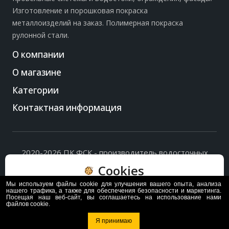
Изготовление и порошковая покраска
металлоизделий на заказ. Полимерная покраска
рулонной стали.
О компании
О магазине
Категории
Контактная информация
2020-2026 ПК ФСК - производитель водосточных
систем, доборных элементов и ограждений кровли.
Cookies
Политика обработки персональных данных
и
согласие
на их обработку
.
Мы используем файлы cookie для улучшения вашего опыта, анализа
Пользуясь сайтом, вы соглашаетесь с политикой
нашего трафика, а также для обеспечения безопасности и маркетинга.
Посещая наш веб-сайт, вы соглашаетесь на использование нами
обработки и хранения данных Cookie
файлов cookie.
Политика
Согласен
Я принимаю