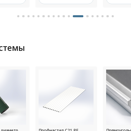
истемы
 диаметр
Профнастил С21 РЕ
Прямоуголь