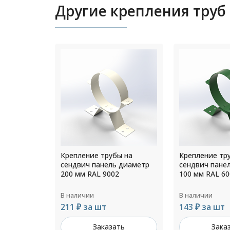
Другие крепления труб
ы на
Крепление трубы на
Крепление тр
 диаметр
сендвич панель диаметр
сендвич пане
200 мм RAL 9002
100 мм RAL 60
В наличии
В наличии
211 ₽ за шт
143 ₽ за шт
ть
Заказать
Зака