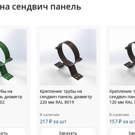
 на сендвич панель
убы на
Крепление трубы на
Крепление 
ль диаметр
сендвич панель диаметр
сендвич па
02
220 мм RAL 8019
120 мм RAL 
В наличии
В наличии
217 ₽ за шт
157 ₽ за ш
зать
Заказать
За