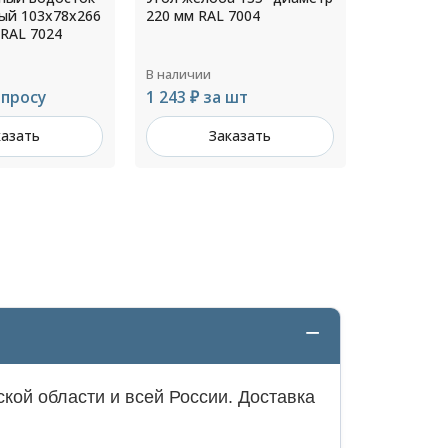
ый 103х78х266
220 мм RAL 7004
180 мм RA
 RAL 7024
В наличии
В наличии
апросу
1 243 ₽ за шт
407 ₽ за
казать
Заказать
З
кой области и всей России. Доставка