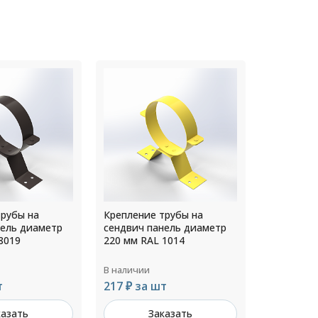
трубы на
Крепление трубы на
Крепление
нель диаметр
сендвич панель диаметр
сендвич п
8019
220 мм RAL 1014
140 мм RA
В наличии
В наличии
т
217 ₽ за шт
190 ₽ за
казать
Заказать
З