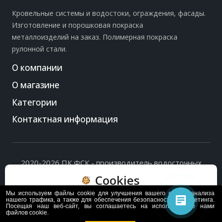
Кровельные системы и водостоки, ограждения, фасады.
Изготовление и порошковая покраска
металлоизделий на заказ. Полимерная покраска
рулонной стали.
О компании
О магазине
Категории
Контактная информация
2020-2026 ПК ФСК - производитель водосточных
систем, доборных элементов и ограждений кровли.
Cookies
Политика обработки персональных данных
и
согласие
на их обработку
.
Мы используем файлы cookie для улучшения вашего опыта, анализа
Пользуясь сайтом, вы соглашаетесь с политикой
нашего трафика, а также для обеспечения безопасности и маркетинга.
Посещая наш веб-сайт, вы соглашаетесь на использование нами
обработки и хранения данных Cookie
файлов cookie.