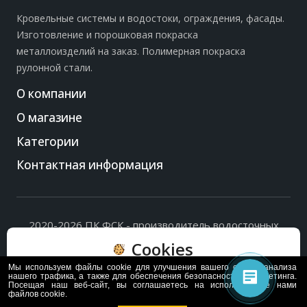
Кровельные системы и водостоки, ограждения, фасады.
Изготовление и порошковая покраска
металлоизделий на заказ. Полимерная покраска
рулонной стали.
О компании
О магазине
Категории
Контактная информация
2020-2026 ПК ФСК - производитель водосточных
систем, доборных элементов и ограждений кровли.
Cookies
Политика обработки персональных данных
и
согласие
на их обработку
.
Мы используем файлы cookie для улучшения вашего опыта, анализа
Пользуясь сайтом, вы соглашаетесь с политикой
нашего трафика, а также для обеспечения безопасности и маркетинга.
Посещая наш веб-сайт, вы соглашаетесь на использование нами
обработки и хранения данных Cookie
файлов cookie.