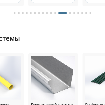
истемы
й водосток
Профнастил НС44 РЕ
Угол желоб