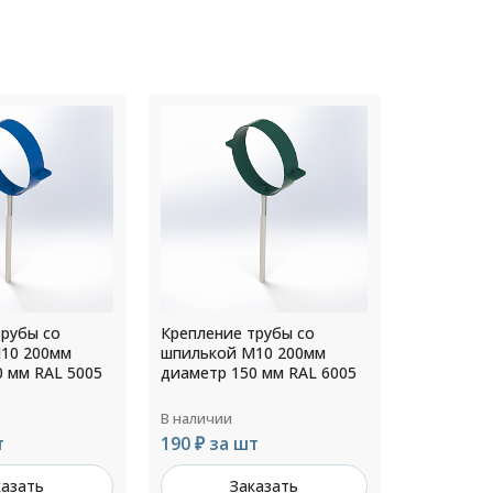
трубы со
Крепление трубы со
Крепление
10 200мм
шпилькой М10 200мм
шпилькой
0 мм RAL 6005
диаметр 300 мм RAL 9003
диаметр 2
В наличии
В наличии
т
313 ₽ за шт
211 ₽ за
казать
Заказать
З