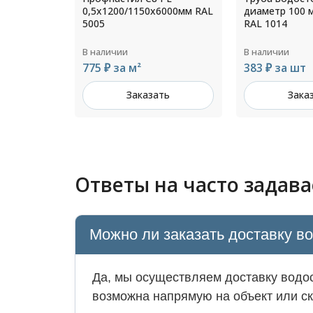
6000мм RAL
диаметр 100 мм L=1250мм
оцинкованный
RAL 1014
толщ.1,0мм Ц
В наличии
В наличии
383 ₽ за шт
Цена по зап
ть
Заказать
Зака
Ответы на часто задав
Можно ли заказать доставку в
Да, мы осуществляем доставку водос
возможна напрямую на объект или ск