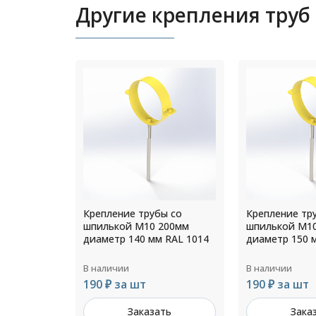
Другие крепления труб
ы со
Крепление трубы со
Крепление тр
200мм
шпилькой М10 200мм
шпилькой М1
 RAL 1014
диаметр 150 мм RAL 1014
диаметр 120 
В наличии
В наличии
190 ₽ за шт
157 ₽ за шт
ть
Заказать
Зака