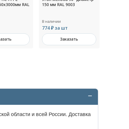
9003
прямоугольного
шпилькой
водостока 186х80
диаметр 2
толщ.1,4мм RAL 6002
В наличии
В наличии
т
211 ₽ за
Цена по запросу
казать
З
Заказать
кой области и всей России. Доставка