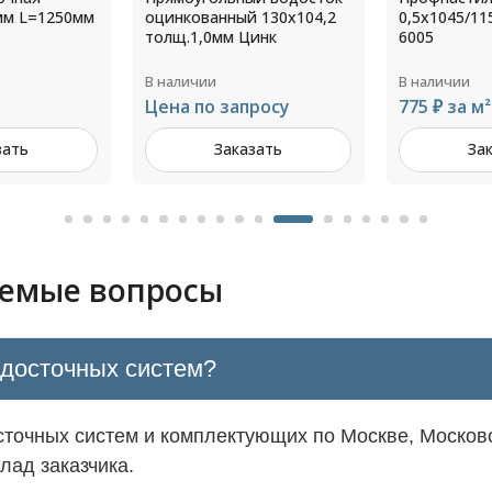
 130х104,2
0,5х1045/1150х3000мм RAL
150 мм RAL 
инк
6005
В наличии
В наличии
росу
775 ₽ за м²
774 ₽ за ш
зать
Заказать
За
аемые вопросы
одосточных систем?
точных систем и комплектующих по Москве, Московс
лад заказчика.