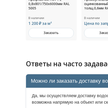
00мм RAL
оцинкованный 355х27
оцинкованный
толщ.0,6мм RAL 7004
толщ.1,4мм R
В наличии
В наличии
Цена по запросу
Цена по зап
ть
Заказать
Зака
Ответы на часто задав
Можно ли заказать доставку в
Да, мы осуществляем доставку водос
возможна напрямую на объект или ск