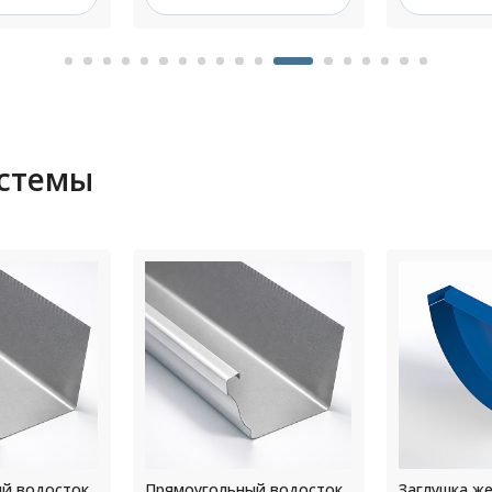
истемы
й водосток
Заглушка желоба диаметр
Крепление