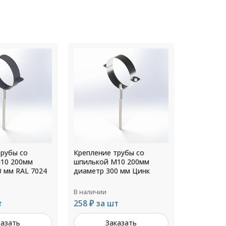
трубы со
Крепление трубы со
Крепление
10 200мм
шпилькой М10 200мм
шпилькой
0 мм Цинк
диаметр 250 мм RAL 5005
диаметр 1
В наличии
В наличии
т
245 ₽ за шт
163 ₽ за
казать
Заказать
З