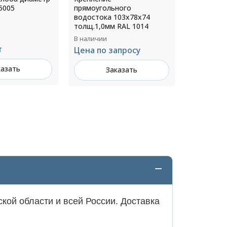
ного
диаметр 220 мм L=2000мм
оцинкова
103х78х74
RAL 7004
102х78х30
 RAL 1014
RAL 5005
В наличии
В наличии
Цена по запросу
апросу
Цена по 
Заказать
казать
З
кой области и всей России. Доставка