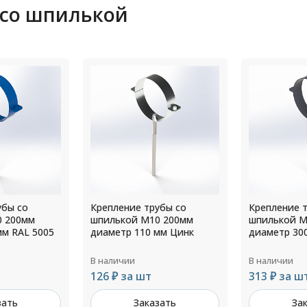
 со шпилькой
убы со
Крепление трубы со
Крепление 
0 200мм
шпилькой М10 200мм
шпилькой М
мм Цинк
диаметр 300 мм RAL 7024
диаметр 30
В наличии
В наличии
313 ₽ за шт
258 ₽ за ш
зать
Заказать
За