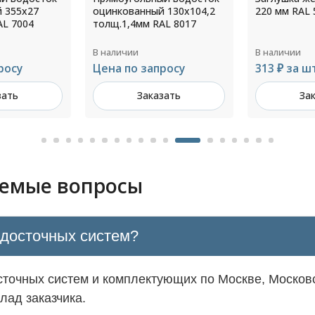
 130х104,2
220 мм RAL 5005
прямоуголь
AL 8017
водостока 
толщ.1,0мм
В наличии
В наличии
росу
313 ₽ за шт
Цена по з
зать
Заказать
За
аемые вопросы
одосточных систем?
точных систем и комплектующих по Москве, Московс
лад заказчика.