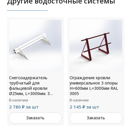
Другие водосточные системы
Снегозадержатель
Ограждение кровли
трубчатый для
универсальное 3 опоры
фальцевой кровли
H=600мм L=3000мм RAL
Ø25мм, L=3000мм. 3
3005
опоры RAL 9010
В наличии
В наличии
2 780 ₽ за шт
2 145 ₽ за шт
Заказать
Заказать