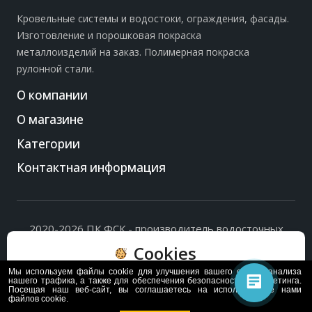
Кровельные системы и водостоки, ограждения, фасады.
Изготовление и порошковая покраска
металлоизделий на заказ. Полимерная покраска
рулонной стали.
О компании
О магазине
Категории
Контактная информация
2020-2026 ПК ФСК - производитель водосточных
систем, доборных элементов и ограждений кровли.
Cookies
Политика обработки персональных данных
и
согласие
на их обработку
.
Мы используем файлы cookie для улучшения вашего опыта, анализа
Пользуясь сайтом, вы соглашаетесь с политикой
нашего трафика, а также для обеспечения безопасности и маркетинга.
Посещая наш веб-сайт, вы соглашаетесь на использование нами
обработки и хранения данных Cookie
файлов cookie.