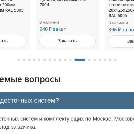
стене нижняя 0,45мм
оцинкованн
20х125х250х20 L=2000мм
толщ.4,0мм
RAL 6005
В наличии
В наличии
Цена по з
396 ₽ за пог. м
зать
За
Заказать
аемые вопросы
одосточных систем?
точных систем и комплектующих по Москве, Московс
лад заказчика.