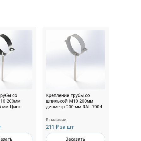
трубы со
Крепление трубы со
Крепление
10 200мм
шпилькой М10 200мм
шпилькой
0 мм RAL 7004
диаметр 150 мм RAL 6002
диаметр 1
В наличии
В наличии
т
190 ₽ за шт
200 ₽ за
казать
Заказать
З