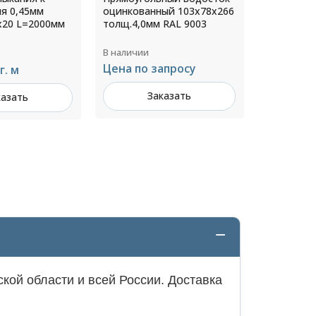
ый 103х78х266
диаметр 
 RAL 9003
RAL 8019
В наличии
В наличии
апросу
1 548 ₽ за шт
Цена по 
казать
Заказать
З
кой области и всей России. Доставка