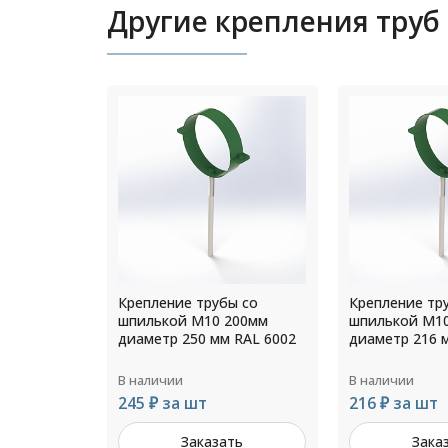
Другие крепления труб
ы со
Крепление трубы со
Крепление тр
200мм
шпилькой М10 200мм
шпилькой М1
 RAL 6002
диаметр 216 мм RAL 6002
диаметр 160 
В наличии
В наличии
216 ₽ за шт
200 ₽ за шт
ть
Заказать
Зака