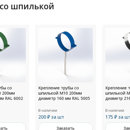
 со шпилькой
убы со
Крепление трубы со
Крепление 
0 200мм
шпилькой М10 200мм
шпилькой М
мм RAL 5005
диаметр 216 мм Цинк
диаметр 20
В наличии
В наличии
175 ₽ за шт
211 ₽ за ш
зать
Заказать
За