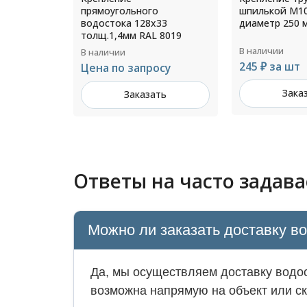
о
шпилькой М10 200мм
7004
33
диаметр 250 мм RAL 5005
 8019
В наличии
В наличии
245 ₽ за шт
940 ₽ за шт
осу
Заказать
Зака
ть
Ответы на часто задав
Можно ли заказать доставку в
Да, мы осуществляем доставку водос
возможна напрямую на объект или ск