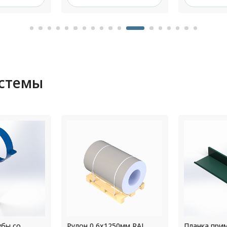
истемы
50мм RAL
Планка примыкания к
Прямоуголь