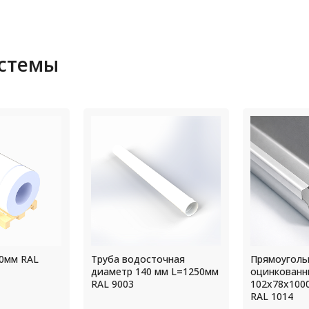
истемы
очная
Прямоугольный водосток
Крепление 
мм L=1250мм
оцинкованный
шпилькой М
102х78х1000 толщ.4,0мм
диаметр 14
RAL 1014