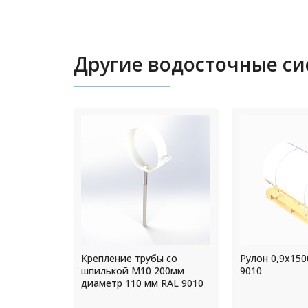
Другие водосточные с
ы со
Рулон 0,9x1500мм RAL
Труба водост
200мм
9010
диаметр 140 
 RAL 9010
RAL 9003