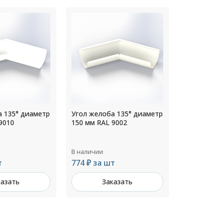
а 135° диаметр
Угол желоба 135° диаметр
Угол жело
9002
300 мм RAL 7024
300 мм RA
В наличии
В наличии
т
1 426 ₽ за шт
1 426 ₽ з
казать
Заказать
З