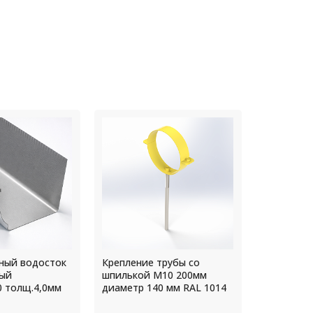
трубы со
Прямоугольный водосток
Воронка 
10 200мм
оцинкованный 124х86х35
диаметр 1
0 мм RAL 1014
толщ.0,45мм Цинк
6002