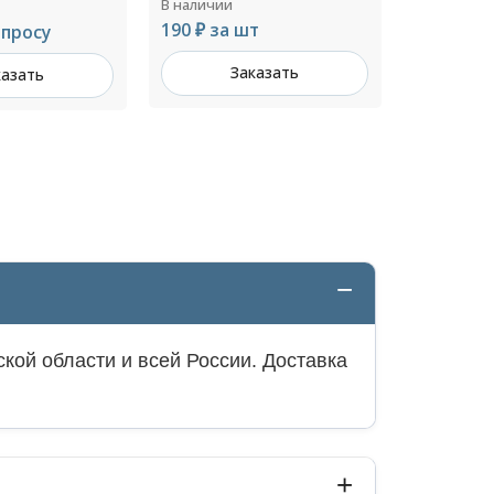
В наличии
В наличии
т
Цена по запросу
747 ₽ за
казать
Заказать
З
кой области и всей России. Доставка