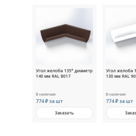
5° диаметр
Угол желоба 135° диаметр
Угол желоба 
7
130 мм RAL 9003
300 мм RAL 90
В наличии
В наличии
774 ₽ за шт
1 426 ₽ за ш
ть
Заказать
Зака