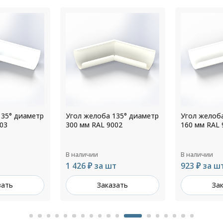
135° диаметр
Угол желоба 135° диаметр
Угол желоб
02
160 мм RAL 9010
150 мм RAL 
В наличии
В наличии
т
923 ₽ за шт
774 ₽ за ш
зать
Заказать
За