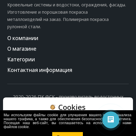
Кровельные системы и водостоки, ограждения, фасады.
Изготовление и порошковая покраска
металлоизделий на заказ. Полимерная покраска
рулонной стали.
О компании
О магазине
Категории
Контактная информация
2020-2026 ПК ФСК - производитель водосточных
систем, доборных элементов и ограждений кровли.
Cookies
Политика обработки персональных данных
и
согласие
на их обработку
.
Мы используем файлы cookie для улучшения вашего опыта, анализа
Пользуясь сайтом, вы соглашаетесь с политикой
нашего трафика, а также для обеспечения безопасности и маркетинга.
Посещая наш веб-сайт, вы соглашаетесь на использование нами
обработки и хранения данных Cookie
файлов cookie.