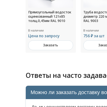
 водосток
Труба водосточная
Прямоугольны
121х85
диаметр 220 мм L=1250мм
оцинкованный
L 9010
RAL 9003
толщ.1,4мм R
В наличии
В наличии
осу
756 ₽ за шт
Цена по зап
ть
Заказать
Зака
Ответы на часто задав
Можно ли заказать доставку в