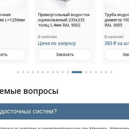
й водосток
Труба водосточная
Рулон 0,6x
 235х235
диаметр 100 мм L=1250мм
3005
AL 9002
RAL 3005
В наличии
В наличии
росу
383 ₽ за шт
Цена по з
зать
Заказать
За
аемые вопросы
одосточных систем?