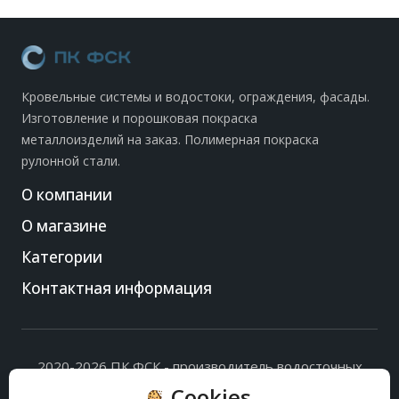
Кровельные системы и водостоки, ограждения, фасады.
Изготовление и порошковая покраска
металлоизделий на заказ. Полимерная покраска
рулонной стали.
О компании
О магазине
Категории
Контактная информация
2020-2026 ПК ФСК - производитель водосточных
систем, доборных элементов и ограждений кровли.
Cookies
Политика обработки персональных данных
и
согласие