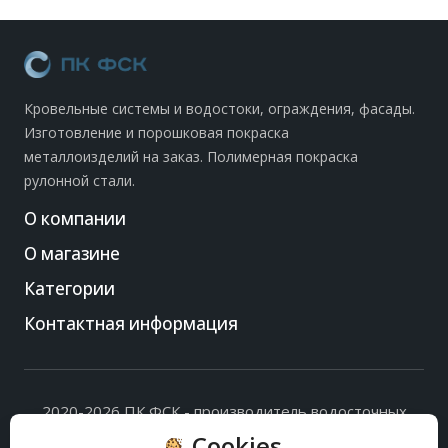
Кровельные системы и водостоки, ограждения, фасады.
Изготовление и порошковая покраска
металлоизделий на заказ. Полимерная покраска
рулонной стали.
О компании
О магазине
Категории
Контактная информация
2020-2026 ПК ФСК - производитель водосточных
систем, доборных элементов и ограждений кровли.
Cookies
Политика обработки персональных данных
и
согласие