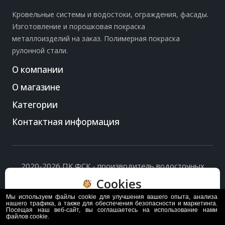
Кровельные системы и водостоки, ограждения, фасады.
Изготовление и порошковая покраска
металлоизделий на заказ. Полимерная покраска
рулонной стали.
О компании
О магазине
Категории
Контактная информация
2020-2026 ПК ФСК - производитель водосточных
систем, доборных элементов и ограждений кровли.
Cookies
Политика обработки персональных данных
и
согласие
на их обработку
.
Мы используем файлы cookie для улучшения вашего опыта, анализа
Пользуясь сайтом, вы соглашаетесь с политикой
нашего трафика, а также для обеспечения безопасности и маркетинга.
Посещая наш веб-сайт, вы соглашаетесь на использование нами
обработки и хранения данных Cookie
файлов cookie.