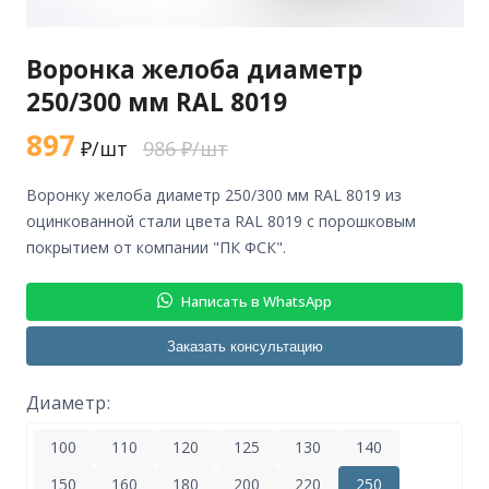
Воронка желоба диаметр
250/300 мм RAL 8019
897
₽/шт
986 ₽/шт
воронку желоба диаметр 250/300 мм RAL 8019 из
оцинкованной стали цвета RAL 8019 с порошковым
покрытием от компании "ПК ФСК".
Написать в WhatsApp
Заказать консультацию
Диаметр:
100
110
120
125
130
140
150
160
180
200
220
250