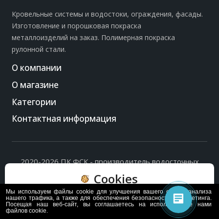
Кровельные системы и водостоки, ограждения, фасады.
Изготовление и порошковая покраска
металлоизделий на заказ. Полимерная покраска
рулонной стали.
О компании
О магазине
Категории
Контактная информация
2020-2026 ПК ФСК - производитель водосточных
систем, доборных элементов и ограждений кровли.
Cookies
Политика обработки персональных данных
и
согласие
на их обработку
.
Мы используем файлы cookie для улучшения вашего опыта, анализа
Пользуясь сайтом, вы соглашаетесь с политикой
нашего трафика, а также для обеспечения безопасности и маркетинга.
Посещая наш веб-сайт, вы соглашаетесь на использование нами
обработки и хранения данных Cookie
файлов cookie.