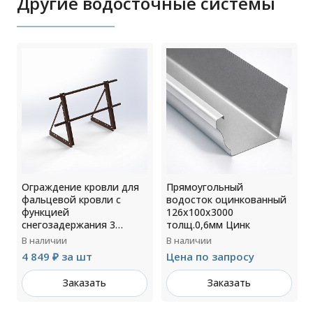
Другие водосточные системы
Ограждение кровли для
Прямоугольный
фальцевой кровли с
водосток оцинкованный
функцией
126х100х3000
снегозадержания 3
толщ.0,6мм Цинк
опоры H=1200мм
В наличии
В наличии
L=3000мм RAL 8017
4 849 ₽ за шт
Цена по запросу
Заказать
Заказать