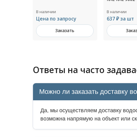
В наличии
В наличии
осу
637 ₽ за шт
258 ₽ за шт
ть
Заказать
Зака
Ответы на часто задав
Можно ли заказать доставку в
Да, мы осуществляем доставку водос
возможна напрямую на объект или ск