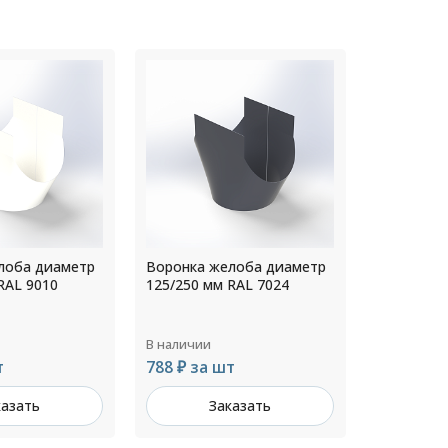
лоба диаметр
Воронка желоба диаметр
Воронка 
RAL 7024
130/250 мм Цинк
150/300 м
В наличии
В наличии
т
666 ₽ за шт
774 ₽ за
казать
Заказать
З