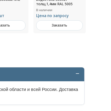
 RAL 5005
8019
В наличии
В наличии
Цена по запросу
апросу
2 782 ₽ з
Заказать
казать
З
кой области и всей России. Доставка