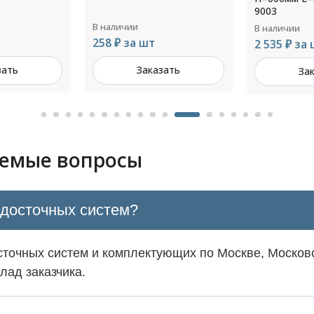
9003
толщ.1,4мм
В наличии
В наличии
2 535 ₽ за шт
Цена по з
зать
Заказать
За
аемые вопросы
одосточных систем?
точных систем и комплектующих по Москве, Московс
лад заказчика.