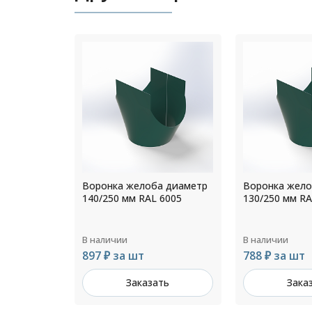
а диаметр
Воронка желоба диаметр
Воронка жело
 6005
130/250 мм RAL 6005
180/300 мм RA
В наличии
В наличии
788 ₽ за шт
897 ₽ за шт
ть
Заказать
Зака