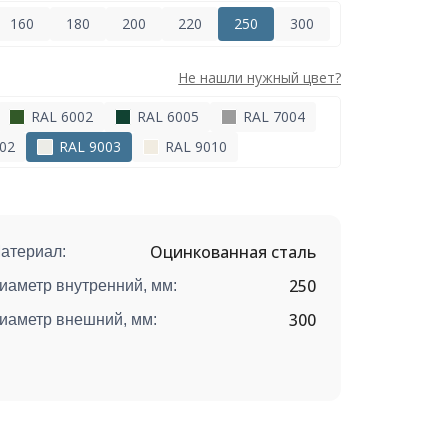
160
180
200
220
250
300
Не нашли нужный цвет?
RAL 6002
RAL 6005
RAL 7004
02
RAL 9003
RAL 9010
Оцинкованная сталь
атериал:
250
иаметр внутренний, мм:
300
иаметр внешний, мм: