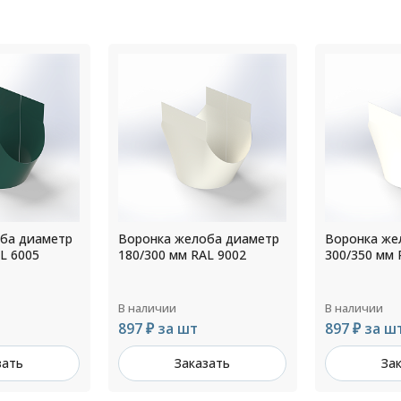
ба диаметр
Воронка желоба диаметр
Воронка же
L 9002
300/350 мм RAL 9010
125/250 мм 
В наличии
В наличии
897 ₽ за шт
788 ₽ за ш
зать
Заказать
За