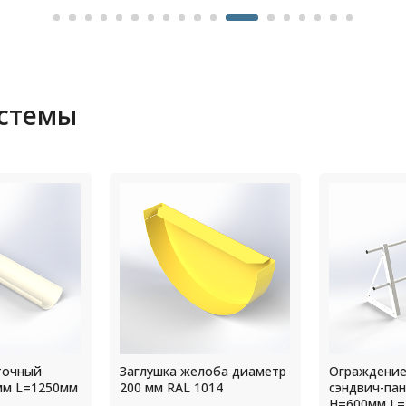
истемы
оба диаметр
Ограждение кровли для
Крепление
14
сэндвич-панелей 3 опоры
прямоуголь
H=600мм L=3000мм RAL
водостока 