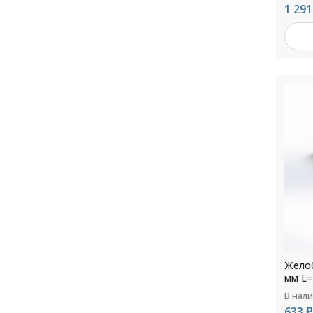
1 291
Желоб
мм L=
В нал
633 ₽