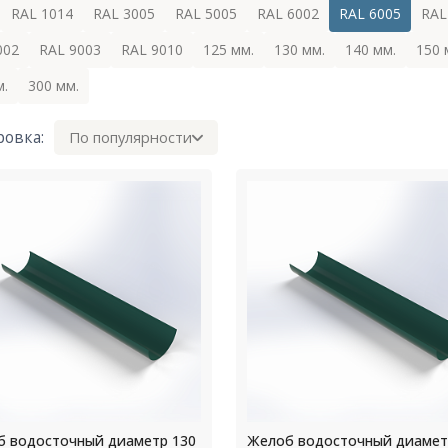
RAL 1014
RAL 3005
RAL 5005
RAL 6002
RAL 6005
RAL
002
RAL 9003
RAL 9010
125 мм.
130 мм.
140 мм.
150 
м.
300 мм.
ровка:
По популярности
 водосточный диаметр 130
Желоб водосточный диамет