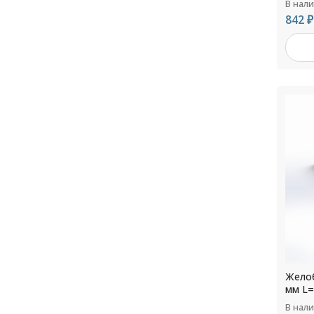
В нал
842 ₽
Желоб
мм L=
В нал