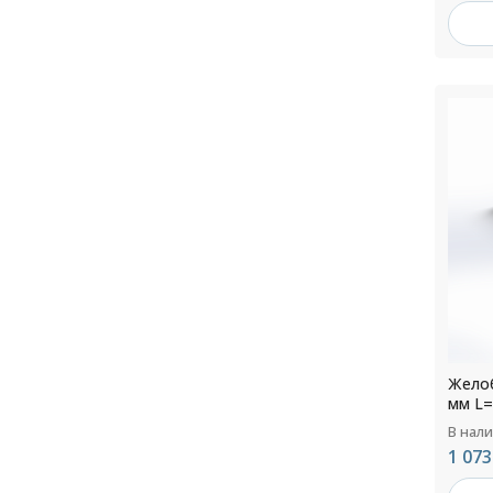
Желоб
мм L=
В нал
1 073