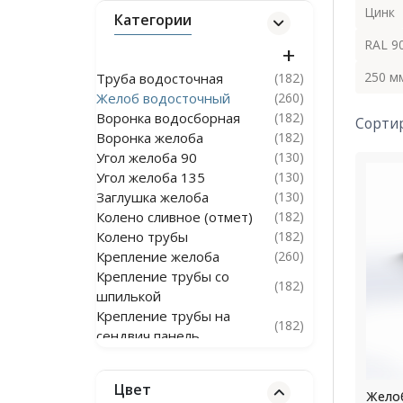
Цинк
Категории
RAL 9
250 м
Труба водосточная
(182)
Желоб водосточный
(260)
Воронка водосборная
(182)
Сорти
Воронка желоба
(182)
Угол желоба 90
(130)
Угол желоба 135
(130)
Заглушка желоба
(130)
Колено сливное (отмет)
(182)
Колено трубы
(182)
Крепление желоба
(260)
Крепление трубы со
(182)
шпилькой
Крепление трубы на
(182)
сендвич панель
Канадка
(180)
Тройник трубы водостока
(364)
Цвет
Водосточная система из
Желоб