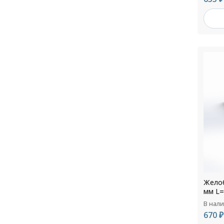
Желоб
мм L=
В нал
670 ₽