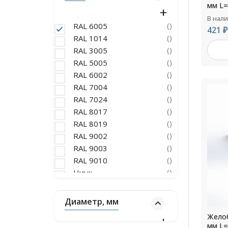
(10)
мм L=
меди
Крепление прямоугольного
В нал
(195)
()
RAL 6005
водостока
421 ₽
()
RAL 1014
Заглушки прямоугольного
(26)
()
RAL 3005
водостока оцинкованные
()
Соединители
RAL 5005
прямоугольных желобов
(13)
()
RAL 6002
водостока
()
RAL 7004
Прямоугольные
()
RAL 7024
оцинкованные трубы
(26)
()
RAL 8017
водостока
()
RAL 8019
Прямоугольный водосток
(975)
()
RAL 9002
оцинкованный
()
RAL 9003
()
RAL 9010
()
Цинк
Диаметр, мм
Желоб
мм L=