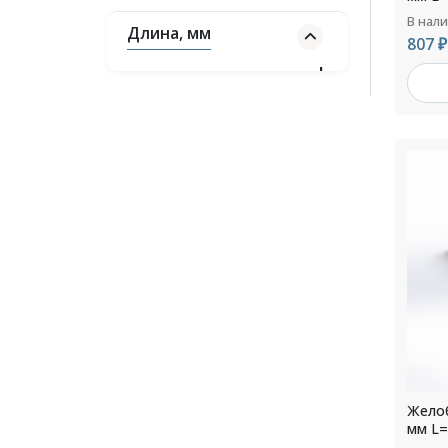
В нал
Длина, мм
807 ₽
Желоб
мм L=