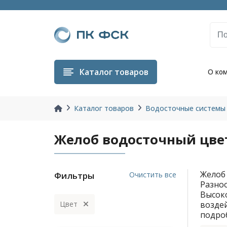
Каталог
товаров
О ко
Каталог товаров
Водосточные системы
Желоб водосточный цвет
Желоб 
Фильтры
Очистить все
Разно
Высок
Цвет
воздей
подро