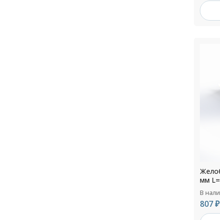
Желоб
мм L=
В нал
807 ₽