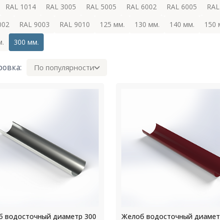
RAL 1014
RAL 3005
RAL 5005
RAL 6002
RAL 6005
RAL
002
RAL 9003
RAL 9010
125 мм.
130 мм.
140 мм.
150 
м.
300 мм.
ровка:
По популярности
 водосточный диаметр 300
Желоб водосточный диамет