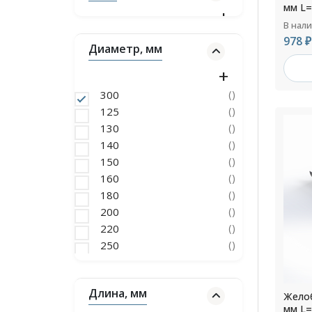
(10)
мм L=
меди
Крепление прямоугольного
В нал
(195)
водостока
978 ₽
Диаметр, мм
Заглушки прямоугольного
(26)
водостока оцинкованные
Соединители
()
300
прямоугольных желобов
(13)
()
125
водостока
()
130
Прямоугольные
()
140
оцинкованные трубы
(26)
()
150
водостока
Прямоугольный водосток
()
160
(975)
оцинкованный
()
180
()
200
()
220
()
250
Длина, мм
Желоб
мм L=