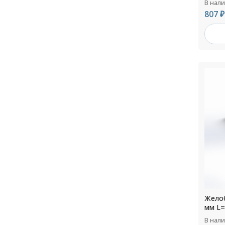
В нал
807 ₽
Желоб
мм L=
В нал