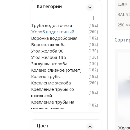
Цинк
Категории
RAL 9
250 м
Труба водосточная
(182)
Желоб водосточный
(260)
Воронка водосборная
(182)
Сорти
Воронка желоба
(182)
Угол желоба 90
(130)
Угол желоба 135
(130)
Заглушка желоба
(130)
Колено сливное (отмет)
(182)
Колено трубы
(182)
Крепление желоба
(260)
Крепление трубы со
(182)
шпилькой
Крепление трубы на
(182)
сендвич панель
Канадка
(180)
Тройник трубы водостока
(364)
Цвет
Водосточная система из
Желоб