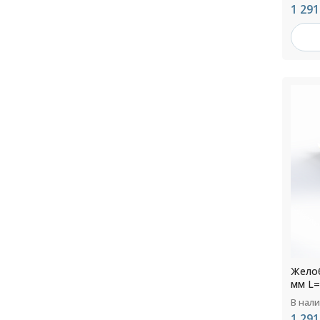
1 291
Желоб
мм L=
В нал
1 291