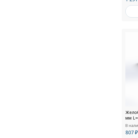
Желоб
мм L=
В нал
807 ₽