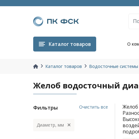
Каталог
товаров
О ко
Каталог товаров
Водосточные системы
Желоб водосточный диа
Желоб 
Фильтры
Очистить все
Разно
Высок
Диаметр, мм
воздей
подро