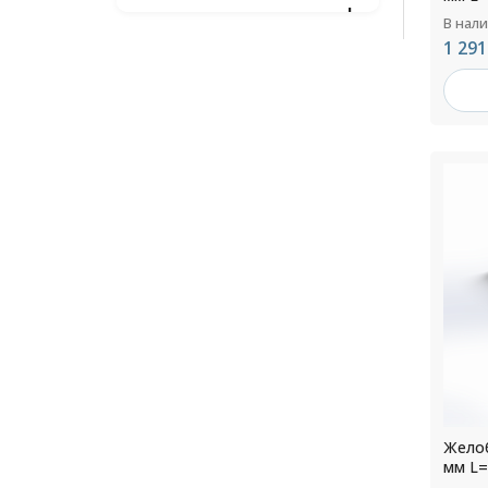
В нал
1 291
Желоб
мм L=