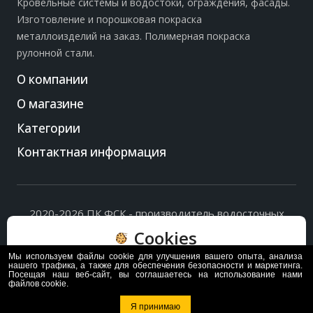
Кровельные системы и водостоки, ограждения, фасады.
Изготовление и порошковая покраска
металлоизделий на заказ. Полимерная покраска
рулонной стали.
О компании
О магазине
Категории
Контактная информация
2020-2026 ПК ФСК - производитель водосточных
систем, доборных элементов и ограждений кровли.
Cookies
Политика обработки персональных данных
и
согласие
на их обработку
.
Мы используем файлы cookie для улучшения вашего опыта, анализа
Пользуясь сайтом, вы соглашаетесь с политикой
нашего трафика, а также для обеспечения безопасности и маркетинга.
Посещая наш веб-сайт, вы соглашаетесь на использование нами
обработки и хранения данных Cookie
файлов cookie.
Политика
Согласен
Я принимаю