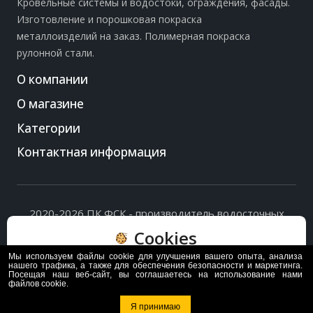
Кровельные системы и водостоки, ограждения, фасады.
Изготовление и порошковая покраска
металлоизделий на заказ. Полимерная покраска
рулонной стали.
О компании
О магазине
Категории
Контактная информация
2020-2026 ПК ФСК - производитель водосточных
систем, доборных элементов и ограждений кровли.
Cookies
Политика обработки персональных данных
и
согласие
на их обработку
.
Мы используем файлы cookie для улучшения вашего опыта, анализа
Пользуясь сайтом, вы соглашаетесь с политикой
нашего трафика, а также для обеспечения безопасности и маркетинга.
Посещая наш веб-сайт, вы соглашаетесь на использование нами
обработки и хранения данных Cookie
файлов cookie.
Политика
Согласен
Я принимаю