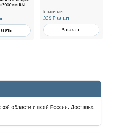
RAL 8017
В наличии
В наличии
т
Цена по запросу
3 588 ₽ з
казать
Заказать
З
кой области и всей России. Доставка