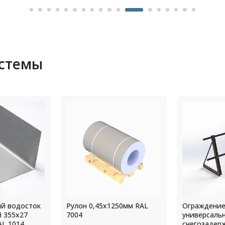
истемы
250мм RAL
Ограждение кровли
Колено слив
универсальное с функцией
диаметр 12
снегозадержания 3 опоры