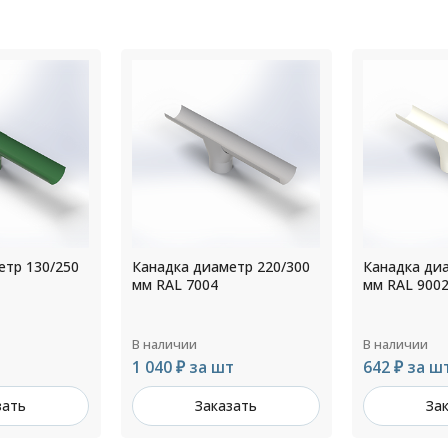
етр 220/300
Канадка диаметр 125/250
Канадка ди
мм RAL 9002
мм RAL 702
В наличии
В наличии
т
642 ₽ за шт
951 ₽ за ш
зать
Заказать
За