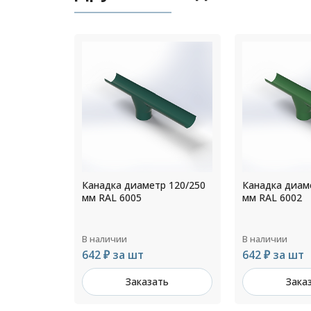
р 120/250
Канадка диаметр 130/250
Канадка диам
мм RAL 6002
мм RAL 7004
В наличии
В наличии
642 ₽ за шт
1 040 ₽ за ш
ть
Заказать
Зака