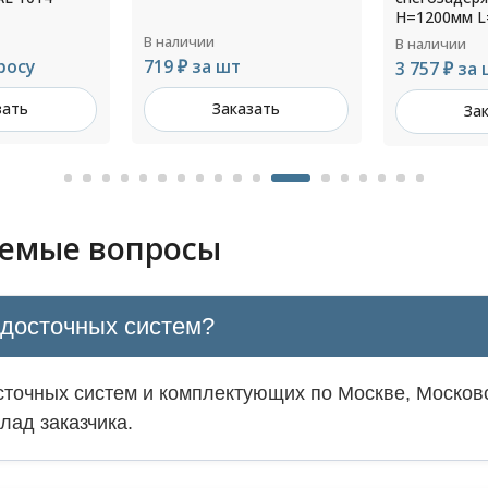
H=1200мм L=3000мм RAL
8019
В наличии
В наличии
339 ₽ за ш
3 757 ₽ за шт
зать
За
Заказать
аемые вопросы
одосточных систем?
точных систем и комплектующих по Москве, Московс
лад заказчика.