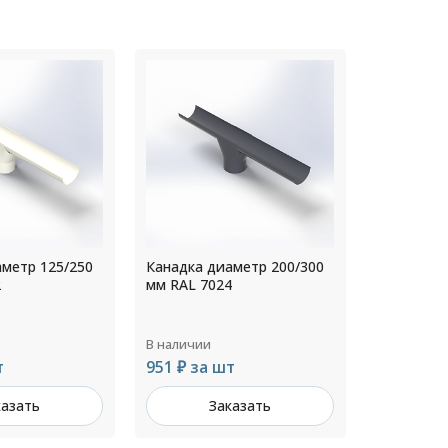
аметр 200/300
Канадка диаметр 120/250
Канадка д
4
мм RAL 8017
мм RAL 70
В наличии
В наличии
т
642 ₽ за шт
1 128 ₽ з
казать
Заказать
З