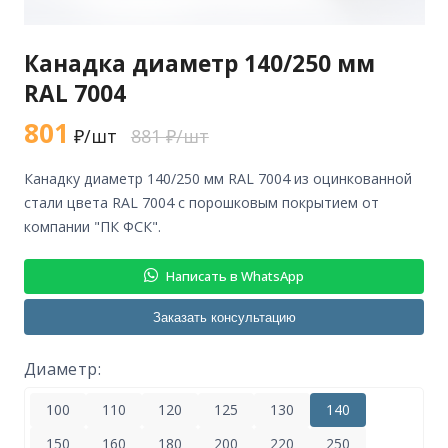
Канадка диаметр 140/250 мм
RAL 7004
801
₽/шт
881 ₽/шт
канадку диаметр 140/250 мм RAL 7004 из оцинкованной
стали цвета RAL 7004 с порошковым покрытием от
компании "ПК ФСК".
Написать в WhatsApp
Заказать консультацию
Диаметр:
100
110
120
125
130
140
150
160
180
200
220
250