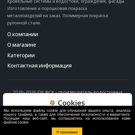
Кровельные системы и водостоки, ограждения, фасады.
Изготовление и порошковая покраска
металлоизделий на заказ. Полимерная покраска
рулонной стали.
О компании
О магазине
Категории
Контактная информация
2020-2026 ПК ФСК - производитель водосточных
систем, доборных элементов и ограждений кровли.
Cookies
Политика обработки персональных данных
и
согласие
на их обработку
.
Мы используем файлы cookie для улучшения вашего опыта, анализа
Пользуясь сайтом, вы соглашаетесь с политикой
нашего трафика, а также для обеспечения безопасности и маркетинга.
Посещая наш веб-сайт, вы соглашаетесь на использование нами
обработки и хранения данных Cookie
файлов cookie.
Политика
Согласен
Я принимаю