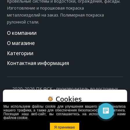
Кровельные системы и водостоки, ограждения, фасады.
Изготовление и порошковая покраска
металлоизделий на заказ. Полимерная покраска
рулонной стали.
О компании
О магазине
Категории
Контактная информация
2020-2026 ПК ФСК - производитель водосточных
систем, доборных элементов и ограждений кровли.
Cookies
Политика обработки персональных данных
и
согласие
на их обработку
.
Мы используем файлы cookie для улучшения вашего опыта, анализа
Пользуясь сайтом, вы соглашаетесь с политикой
нашего трафика, а также для обеспечения безопасности и маркетинга.
Посещая наш веб-сайт, вы соглашаетесь на использование нами
обработки и хранения данных Cookie
файлов cookie.
Политика
Согласен
Я принимаю