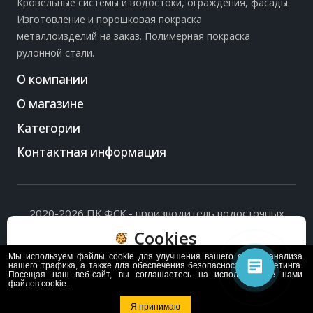
Кровельные системы и водостоки, ограждения, фасады.
Изготовление и порошковая покраска
металлоизделий на заказ. Полимерная покраска
рулонной стали.
О компании
О магазине
Категории
Контактная информация
2020-2026 ПК ФСК - производитель водосточных
систем, доборных элементов и ограждений кровли.
Cookies
Политика обработки персональных данных
и
согласие
на их обработку
.
Мы используем файлы cookie для улучшения вашего опыта, анализа
Пользуясь сайтом, вы соглашаетесь с политикой
нашего трафика, а также для обеспечения безопасности и маркетинга.
Посещая наш веб-сайт, вы соглашаетесь на использование нами
обработки и хранения данных Cookie
файлов cookie.
Политика
Согласен
Я принимаю