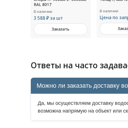
В наличии
В наличии
Цена по запросу
1 100 ₽ за ш
Заказать
Зака
ть
Ответы на часто задав
Можно ли заказать доставку в
Да, мы осуществляем доставку водос
возможна напрямую на объект или ск