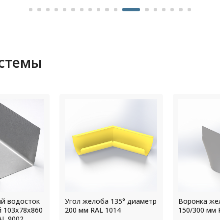
истемы
135° диаметр
Воронка желоба диаметр
Крепление
14
150/300 мм RAL 7004
прямоуголь
водостока 