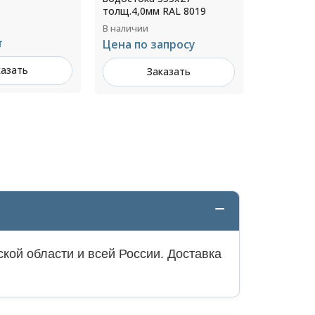
 RAL 8019
В наличии
В наличии
Цена по запросу
313 ₽ за
апросу
Заказать
З
казать
кой области и всей России. Доставка