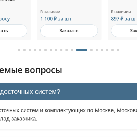
толщ.4,0мм
В наличии
В наличии
т
897 ₽ за шт
Цена по з
зать
Заказать
За
аемые вопросы
одосточных систем?
точных систем и комплектующих по Москве, Московс
лад заказчика.