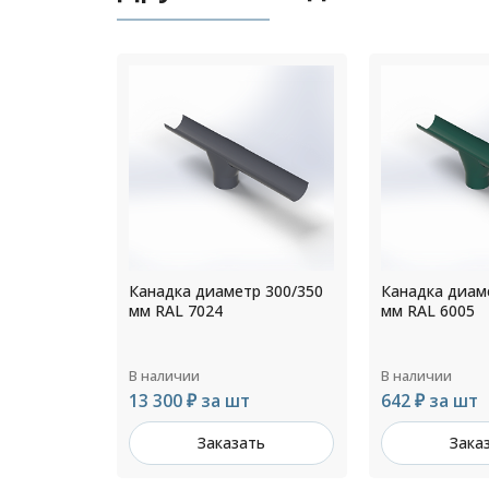
р 300/350
Канадка диаметр 125/250
Канадка диам
мм RAL 6005
мм RAL 5005
В наличии
В наличии
642 ₽ за шт
1 039 ₽ за ш
ть
Заказать
Зака