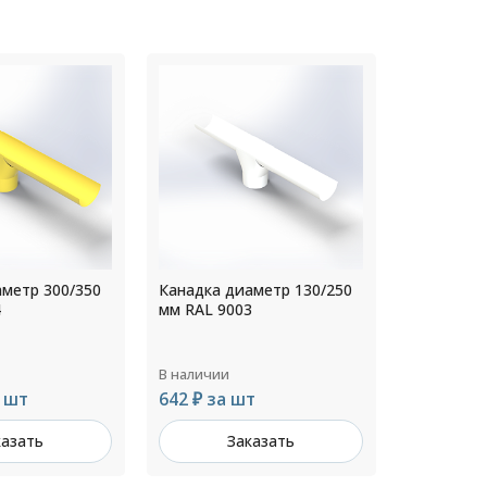
аметр 130/250
Канадка диаметр 130/250
Канадка д
3
мм RAL 9002
мм RAL 10
В наличии
В наличии
т
642 ₽ за шт
1 040 ₽ з
казать
Заказать
З