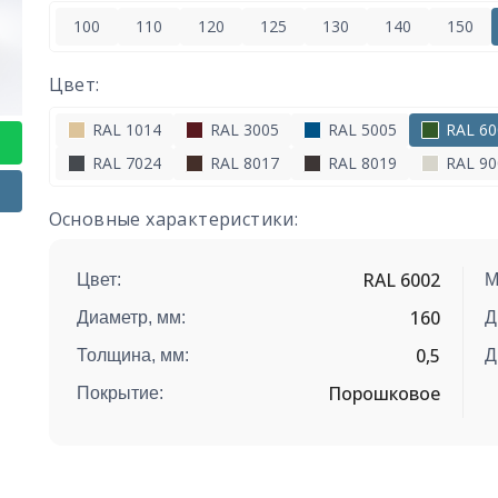
100
110
120
125
130
140
150
Цвет:
RAL 1014
RAL 3005
RAL 5005
RAL 60
RAL 7024
RAL 8017
RAL 8019
RAL 90
Основные характеристики:
RAL 6002
Цвет:
М
160
Диаметр, мм:
Д
0,5
Толщина, мм:
Д
Порошковое
Покрытие: