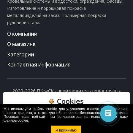
Кровельные системы и водостоки, ограждения, фасады.
Изготовление и порошковая покраска
металлоизделий на заказ. Полимерная покраска
рулонной стали.
О компании
О магазине
Категории
Контактная информация
2020-2026 ПК ФСК - производитель водосточных
систем, доборных элементов и ограждений кровли.
Cookies
Политика обработки персональных данных
и
согласие
на их обработку
.
Мы используем файлы cookie для улучшения вашего опыта, анализа
Пользуясь сайтом, вы соглашаетесь с политикой
нашего трафика, а также для обеспечения безопасности и маркетинга.
Посещая наш веб-сайт, вы соглашаетесь на использование нами
обработки и хранения данных Cookie
файлов cookie.
Политика
Согласен
Я принимаю