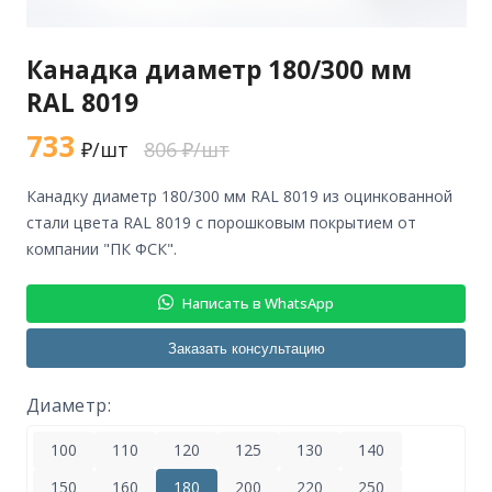
Канадка диаметр 180/300 мм
RAL 8019
733
₽/шт
806 ₽/шт
канадку диаметр 180/300 мм RAL 8019 из оцинкованной
стали цвета RAL 8019 с порошковым покрытием от
компании "ПК ФСК".
Написать в WhatsApp
Заказать консультацию
Диаметр:
100
110
120
125
130
140
150
160
180
200
220
250