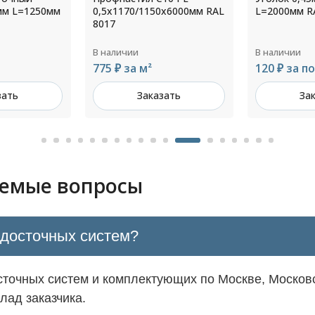
0х6000мм RAL
L=2000мм RAL 7004
диаметр 30
3005
В наличии
В наличии
120 ₽ за пог. м
1 753 ₽ за
зать
Заказать
За
аемые вопросы
одосточных систем?
точных систем и комплектующих по Москве, Московс
лад заказчика.