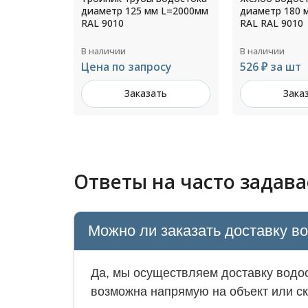
 L=2000мм
диаметр 180 мм L=1250мм
0,5х1170/115
RAL RAL 9010
8017
В наличии
В наличии
осу
526 ₽ за шт
775 ₽ за м²
ть
Заказать
Зака
Ответы на часто задав
Можно ли заказать доставку в
Да, мы осуществляем доставку водос
возможна напрямую на объект или ск