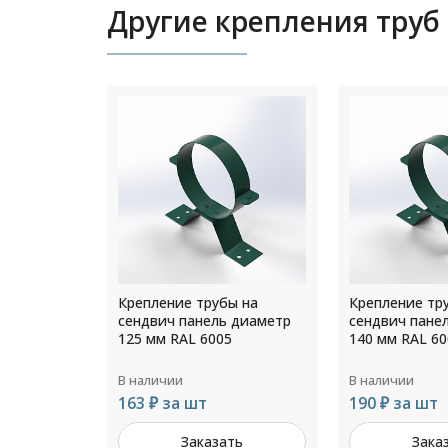
Другие крепления труб
ы на
Крепление трубы на
Крепление тр
 диаметр
сендвич панель диаметр
сендвич пане
5
140 мм RAL 6005
110 мм Цинк
В наличии
В наличии
190 ₽ за шт
126 ₽ за шт
ть
Заказать
Зака