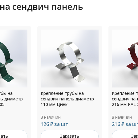
 на сендвич панель
убы на
Крепление трубы на
Крепление 
ль диаметр
сендвич панель диаметр
сендвич па
216 мм RAL 3005
140 мм RAL 
В наличии
В наличии
216 ₽ за шт
190 ₽ за ш
зать
Заказать
За