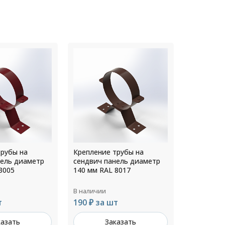
трубы на
Крепление трубы на
Крепление
нель диаметр
сендвич панель диаметр
сендвич п
8017
150 мм RAL 9002
160 мм RA
В наличии
В наличии
т
190 ₽ за шт
200 ₽ за
казать
Заказать
З