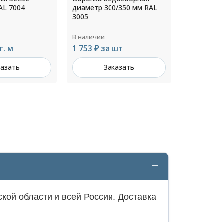
0/350 мм RAL
прямоугольного
образный
водостока 355х27
200х400м
толщ.1,0мм RAL 1014
В наличии
В наличии
 шт
242 ₽ за
Цена по запросу
казать
З
Заказать
кой области и всей России. Доставка