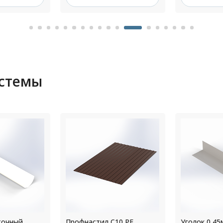
истемы
10 РЕ
Уголок 0,45мм 50х50
Воронка во