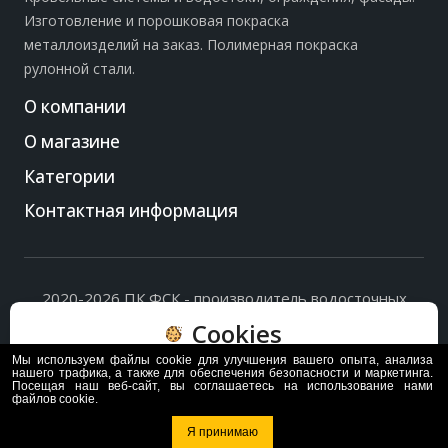
Изготовление и порошковая покраска
металлоизделий на заказ. Полимерная покраска
рулонной стали.
О компании
О магазине
Категории
Контактная информация
2020-2026 ПК ФСК - производитель водосточных
систем, доборных элементов и ограждений кровли.
Cookies
Политика обработки персональных данных
и
согласие
на их обработку
.
Мы используем файлы cookie для улучшения вашего опыта, анализа
Пользуясь сайтом, вы соглашаетесь с политикой
нашего трафика, а также для обеспечения безопасности и маркетинга.
Посещая наш веб-сайт, вы соглашаетесь на использование нами
обработки и хранения данных Cookie
файлов cookie.
Политика
Согласен
Я принимаю