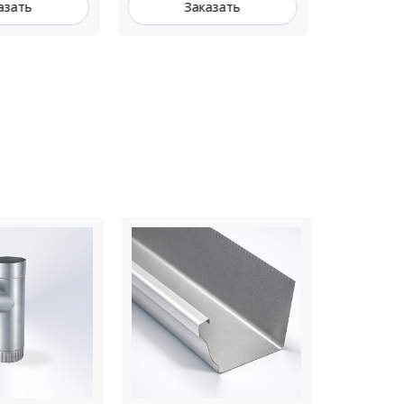
казать
Заказать
З