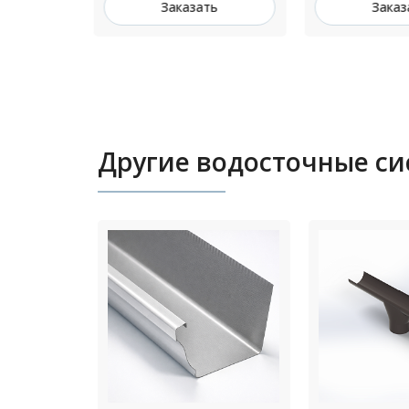
ть
Заказать
Зака
Другие водосточные с