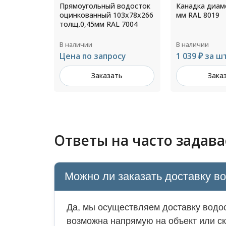
 водосток
Канадка диаметр 216/300
Заглушка жел
103х78х266
мм RAL 8019
300 мм RAL 10
L 7004
В наличии
В наличии
осу
1 039 ₽ за шт
354 ₽ за шт
ть
Заказать
Зака
Ответы на часто задав
Можно ли заказать доставку в
Да, мы осуществляем доставку водос
возможна напрямую на объект или ск