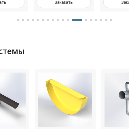
зать
Заказать
За
истемы