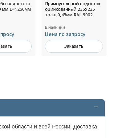
ный водосток
Прямоугольный водосток
Профнаст
ый 235х235
оцинкованный 186х80
0,5х1200/
м RAL 9002
толщ.0,45мм RAL 8019
6002
В наличии
В наличии
апросу
Цена по запросу
775 ₽ за 
казать
Заказать
З
кой области и всей России. Доставка