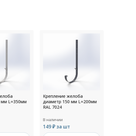
желоба
Крепление желоба
Креплени
0 мм L=200мм
диаметр 250 мм L=200мм
диаметр 
RAL 3005
RAL 9003
В наличии
В наличии
т
225 ₽ за шт
225 ₽ за