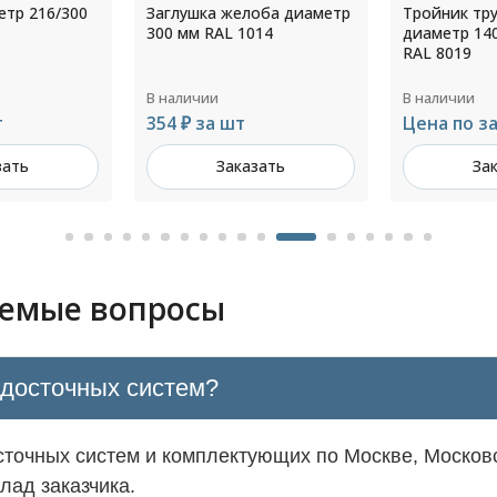
оба диаметр
Тройник трубы водостока
Прямоуголь
14
диаметр 140 мм L=1250мм
оцинкованн
RAL 8019
толщ.0,45м
В наличии
В наличии
Цена по запросу
Цена по з
зать
Заказать
За
аемые вопросы
одосточных систем?
точных систем и комплектующих по Москве, Московс
лад заказчика.