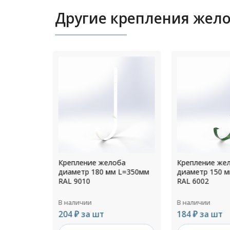
Другие крепления жел
оба
Крепление желоба
Крепление же
 L=350мм
диаметр 150 мм L=350мм
диаметр 160 
RAL 6002
Грунт
В наличии
В наличии
184 ₽ за шт
170 ₽ за шт