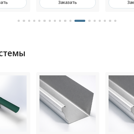
зать
Заказать
За
истемы