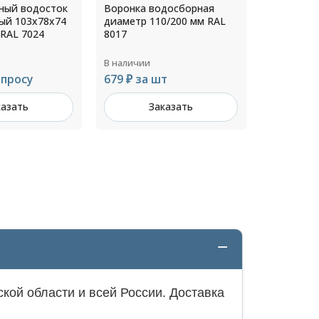
досборная
Рулон 0,8x1250мм RAL
Креплени
0/200 мм RAL
7024
диаметр 
RAL 6005
В наличии
В наличии
т
1 156 ₽ за шт
170 ₽ за
казать
Заказать
З
кой области и всей России. Доставка