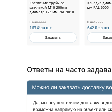
ы со
Канадка диаметр 120/250
Прямоугольны
200мм
мм RAL 6005
оцинкованный
 RAL 9010
толщ.0,45мм 
В наличии
В наличии
642 ₽ за шт
Цена по зап
ть
Заказать
Зака
Ответы на часто задав
Можно ли заказать доставку в
Да, мы осуществляем доставку водос
возможна напрямую на объект или ск