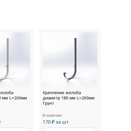
желоба
Крепление желоба
Креплени
0 мм L=200мм
диаметр 125 мм L=200мм
диаметр 
RAL 9010
RAL 9010
В наличии
В наличии
т
136 ₽ за шт
180 ₽ за