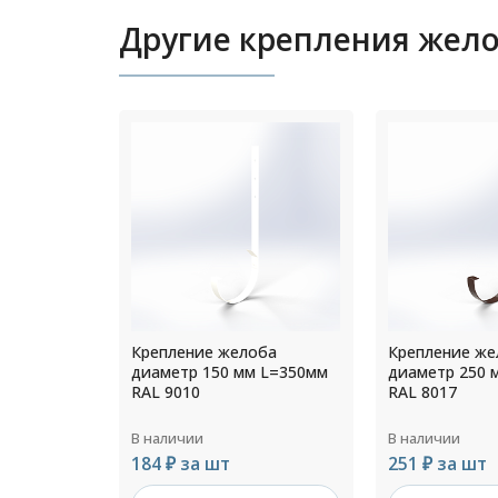
Другие крепления жел
оба
Крепление желоба
Крепление же
 L=350мм
диаметр 250 мм L=350мм
диаметр 125 
RAL 8017
RAL 9003
В наличии
В наличии
251 ₽ за шт
136 ₽ за шт