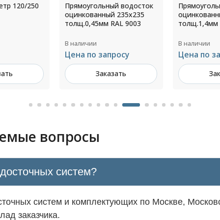
й водосток
Прямоугольный водосток
Воронка во
 235х235
оцинкованный 103х78х74
диаметр 11
RAL 9003
толщ.1,4мм RAL 7024
8017
В наличии
В наличии
росу
Цена по запросу
679 ₽ за ш
зать
Заказать
За
аемые вопросы
одосточных систем?
точных систем и комплектующих по Москве, Московс
лад заказчика.