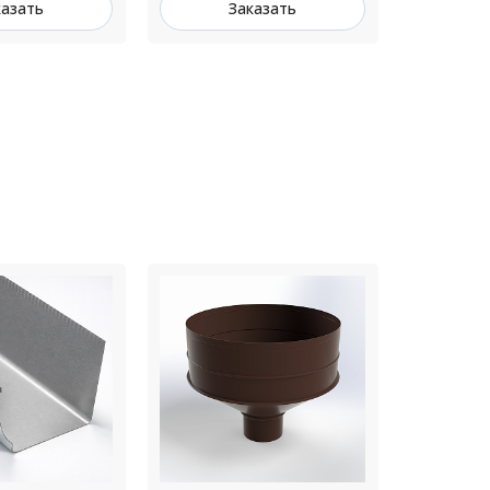
казать
Заказать
З