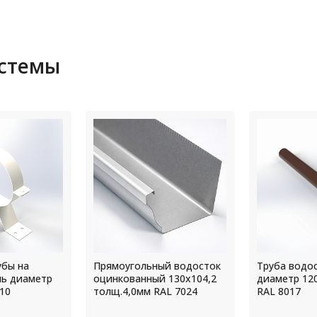
истемы
й водосток
Труба водосточная
Желоб вод
 130х104,2
диаметр 120 мм L=1250мм
диаметр 18
AL 7024
RAL 8017
RAL RAL 900