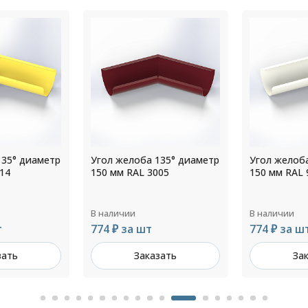
135° диаметр
Угол желоба 135° диаметр
Угол желоб
05
150 мм RAL 9002
180 мм Цин
В наличии
В наличии
774 ₽ за шт
570 ₽ за ш
зать
Заказать
За