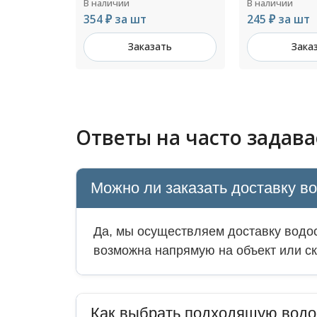
В наличии
В наличии
245 ₽ за шт
Цена по зап
ть
Заказать
Зака
Ответы на часто задав
Можно ли заказать доставку в
Да, мы осуществляем доставку водос
возможна напрямую на объект или ск
Как выбрать подходящую водо