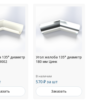
а 135° диаметр
Угол желоба 135° диаметр
Угол жело
к
300 мм RAL 6005
125 мм RA
В наличии
В наличии
т
1 426 ₽ за шт
692 ₽ за
казать
Заказать
З