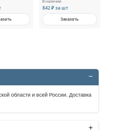
В наличии
В наличии
т
4 876 ₽ за шт
170 ₽ за
казать
Заказать
З
кой области и всей России. Доставка