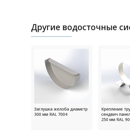
Другие водосточные с
а диаметр
Крепление трубы на
Прямоугольны
4
сендвич панель диаметр
оцинкованный
250 мм RAL 9010
толщ.4,0мм R