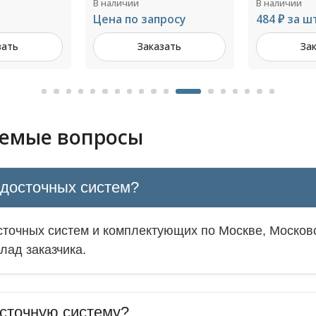
В наличии
В наличии
росу
484 ₽ за шт
842 ₽ за ш
зать
Заказать
За
аемые вопросы
одосточных систем?
точных систем и комплектующих по Москве, Московс
лад заказчика.
сточную систему?