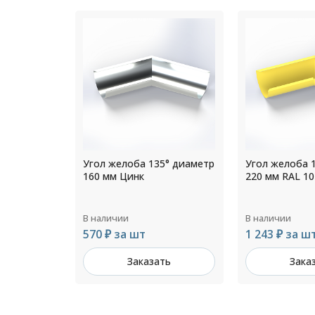
5° диаметр
Угол желоба 135° диаметр
Угол желоба 
220 мм RAL 1014
150 мм RAL 30
В наличии
В наличии
1 243 ₽ за шт
774 ₽ за шт
ть
Заказать
Зака