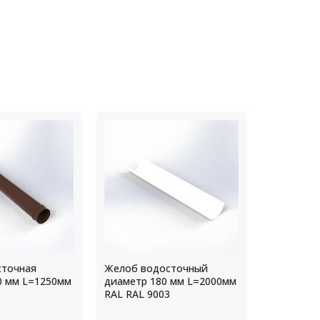
осточный
Экран для кондиционера с
Креплени
0 мм L=2000мм
ламелями П2
диаметр 
3
RAL 7004