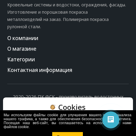
Кровельные системы и водостоки, ограждения, фасады.
Изготовление и порошковая покраска
металлоизделий на заказ. Полимерная покраска
рулонной стали.
О компании
О магазине
Категории
Контактная информация
2020-2026 ПК ФСК - производитель водосточных
систем, доборных элементов и ограждений кровли.
Cookies
Политика обработки персональных данных
и
согласие
на их обработку
.
Мы используем файлы cookie для улучшения вашего опыта, анализа
Пользуясь сайтом, вы соглашаетесь с политикой
нашего трафика, а также для обеспечения безопасности и маркетинга.
Посещая наш веб-сайт, вы соглашаетесь на использование нами
обработки и хранения данных Cookie
файлов cookie.