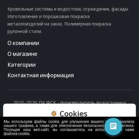
Кровельные системы и водостоки, ограждения, фасады.
Изготовление и порошковая покраска
металлоизделий на заказ. Полимерная покраска
рулонной стали.
О компании
О магазине
Категории
Контактная информация
2020-2026 ПК ФСК - производитель водосточных
систем, доборных элементов и ограждений кровли.
Cookies
Политика обработки персональных данных
и
согласие
на их обработку
.
Мы используем файлы cookie для улучшения вашего опыта, анализа
Пользуясь сайтом, вы соглашаетесь с политикой
нашего трафика, а также для обеспечения безопасности и маркетинга.
Посещая наш веб-сайт, вы соглашаетесь на использование нами
обработки и хранения данных Cookie
файлов cookie.