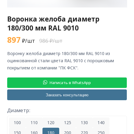
Воронка желоба диаметр
180/300 мм RAL 9010
897
₽/шт
986 ₽/шт
воронку желоба диаметр 180/300 мм RAL 9010 из
оцинкованной стали цвета RAL 9010 с порошковым
покрытием от компании "ПК ФСК".
Написать в WhatsApp
Заказать консультацию
Диаметр:
100
110
120
125
130
140
150
160
180
200
220
250