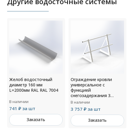
Другие водосточные системы
Желоб водосточный
Ограждение кровли
диаметр 160 мм
универсальное с
L=2000мм RAL RAL 7004
функцией
снегозадержания 3
опоры H=1200мм
В наличии
В наличии
L=3000мм RAL 9003
741 ₽ за шт
3 757 ₽ за шт
Заказать
Заказать