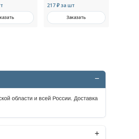
т
217 ₽ за шт
120 ₽ за 
казать
Заказать
З
кой области и всей России. Доставка