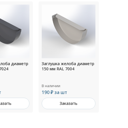
елоба диаметр
Заглушка желоба диаметр
Заглушка
7024
150 мм RAL 7004
160 мм RA
В наличии
В наличии
т
190 ₽ за шт
225 ₽ за
казать
Заказать
З