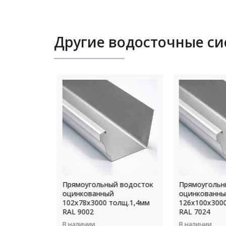
Другие водосточные с
° диаметр
Прямоугольный водосток
Прямоугольны
7
оцинкованный
оцинкованны
102х78х3000 толщ.1,4мм
126х100х3000
RAL 9002
RAL 7024
В наличии
В наличии