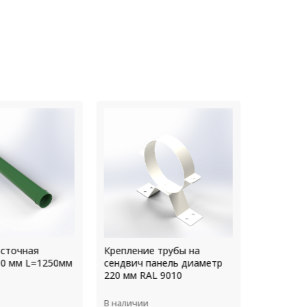
сточная
Крепление трубы на
Уголок 0,
0 мм L=1250мм
сендвич панель диаметр
L=2000мм
220 мм RAL 9010
В наличии
В наличии