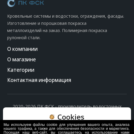
Кровельные системы и водостоки, ограждения, фасады.
Изготовление и порошковая покраска
металлоизделий на заказ. Полимерная покраска
рулонной стали.
О компании
О магазине
Категории
Контактная информация
2020-2026 ПК ФСК - производитель водосточных
систем, доборных элементов и ограждений кровли.
Cookies
Политика обработки персональных данных
и
согласие
на их обработку
.
Мы используем файлы cookie для улучшения вашего опыта, анализа
Пользуясь сайтом, вы соглашаетесь с политикой
нашего трафика, а также для обеспечения безопасности и маркетинга.
Посещая наш веб-сайт, вы соглашаетесь на использование нами
обработки и хранения данных Cookie