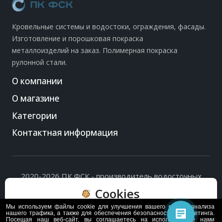
Кровельные системы и водостоки, ограждения, фасады.
Изготовление и порошковая покраска
металлоизделий на заказ. Полимерная покраска
рулонной стали.
О компании
О магазине
Категории
Контактная информация
2020-2026 ПК ФСК - производитель водосточных
систем, доборных элементов и ограждений кровли.
Cookies
Политика обработки персональных данных
и
согласие
на их обработку
.
Мы используем файлы cookie для улучшения вашего опыта, анализа
Пользуясь сайтом, вы соглашаетесь с политикой
нашего трафика, а также для обеспечения безопасности и маркетинга.
Посещая наш веб-сайт, вы соглашаетесь на использование нами
обработки и хранения данных Cookie