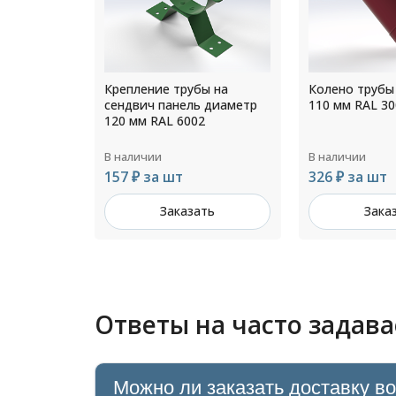
Крепление трубы на
Колено трубы
о
сендвич панель диаметр
110 мм RAL 30
33
120 мм RAL 6002
 6002
В наличии
В наличии
157 ₽ за шт
326 ₽ за шт
осу
Заказать
Зака
ть
Ответы на часто задав
Можно ли заказать доставку в