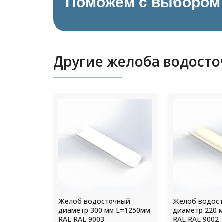
Поможем с выбором 
Другие желоба водост
чный
Желоб водосточный
Желоб водос
 L=1250мм
диаметр 300 мм L=1250мм
диаметр 220 
RAL RAL 9003
RAL RAL 9002