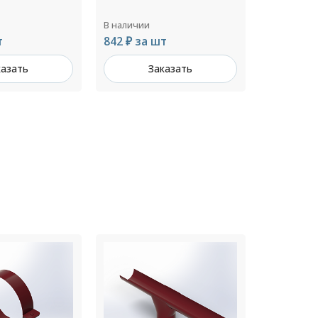
В наличии
В наличии
т
842 ₽ за шт
434 ₽ за
казать
Заказать
З