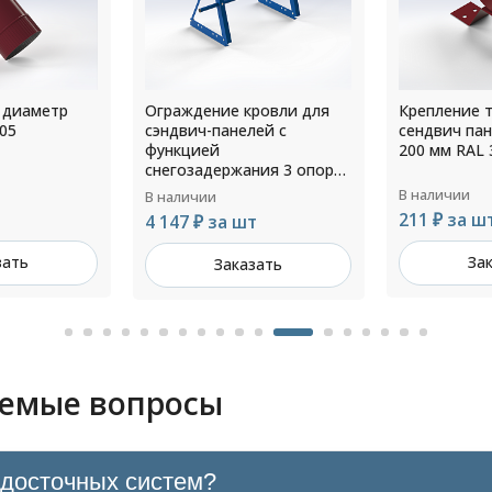
 диаметр
Ограждение кровли для
Крепление 
05
сэндвич-панелей с
сендвич па
функцией
200 мм RAL 
снегозадержания 3 опоры
H=1200мм L=3000мм RAL
В наличии
В наличии
5005
211 ₽ за ш
4 147 ₽ за шт
зать
За
Заказать
аемые вопросы
одосточных систем?