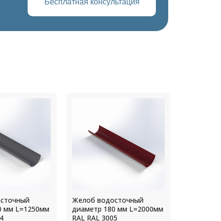
Бесплатная консультация
осточный
Желоб водосточный
Желоб во
0 мм L=1250мм
диаметр 180 мм L=2000мм
диаметр 
4
RAL RAL 3005
RAL RAL 8