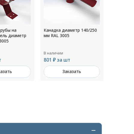
трубы на
Канадка диаметр 140/250
Тройник 
нель диаметр
мм RAL 3005
диаметр 
3005
RAL 8017
В наличии
В наличии
т
801 ₽ за шт
Цена по 
казать
Заказать
З