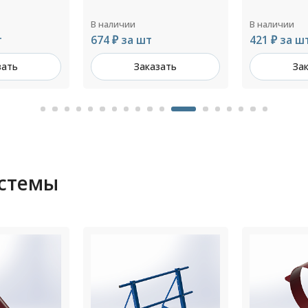
В наличии
В наличии
т
674 ₽ за шт
421 ₽ за ш
зать
Заказать
За
истемы