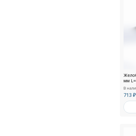
Желоб
мм L=
В нал
713 ₽