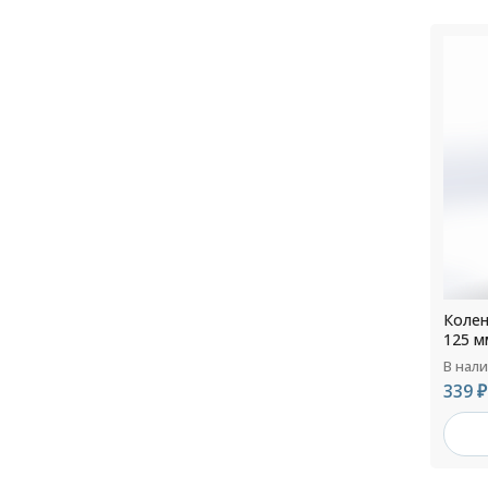
Колен
125 м
В нал
339 ₽