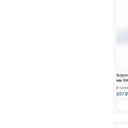
Ворон
мм RA
В нал
897 ₽