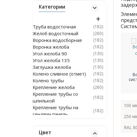
задер
Категории
Элеме
предс
Систе
Труба водосточная
(182)
Желоб водосточный
(260)
Воронка водосборная
(182)
Воронка желоба
(182)
Угол желоба 90
(130)
Угол желоба 135
(130)
Заглушка желоба
(130)
Колено сливное (отмет)
(182)
В
Угол желоба 135
Угол желоба 90
сис
Колено трубы
(182)
ная
Крепление желоба
(260)
Крепление трубы со
(182)
шпилькой
100 м
Крепление трубы на
(182)
сендвич панель
250 м
Канадка
(180)
Тройник трубы водостока
RAL 8
(364)
Цвет
Водосточная система из