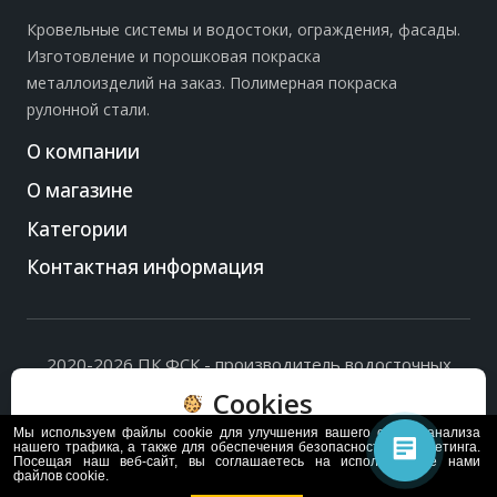
Кровельные системы и водостоки, ограждения, фасады.
Изготовление и порошковая покраска
металлоизделий на заказ. Полимерная покраска
рулонной стали.
О компании
О магазине
Категории
Контактная информация
2020-2026 ПК ФСК - производитель водосточных
систем, доборных элементов и ограждений кровли.
Cookies
Политика обработки персональных данных
и
согласие
на их обработку
.
Мы используем файлы cookie для улучшения вашего опыта, анализа
Пользуясь сайтом, вы соглашаетесь с политикой
нашего трафика, а также для обеспечения безопасности и маркетинга.
Посещая наш веб-сайт, вы соглашаетесь на использование нами
обработки и хранения данных Cookie
файлов cookie.