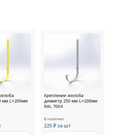
желоба
Крепление желоба
Креплени
0 мм L=200мм
диаметр 250 мм L=200мм
диаметр 
RAL 7004
RAL 8017
В наличии
В наличии
т
225 ₽ за шт
184 ₽ за