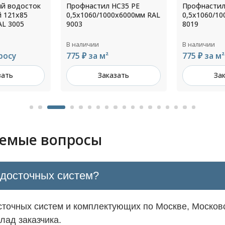
й водосток
Профнастил НС35 РЕ
Профнастил
 121х85
0,5х1060/1000х6000мм RAL
0,5х1060/1
AL 3005
9003
8019
В наличии
В наличии
росу
775 ₽ за м²
775 ₽ за м²
зать
Заказать
За
аемые вопросы
одосточных систем?
точных систем и комплектующих по Москве, Московс
лад заказчика.