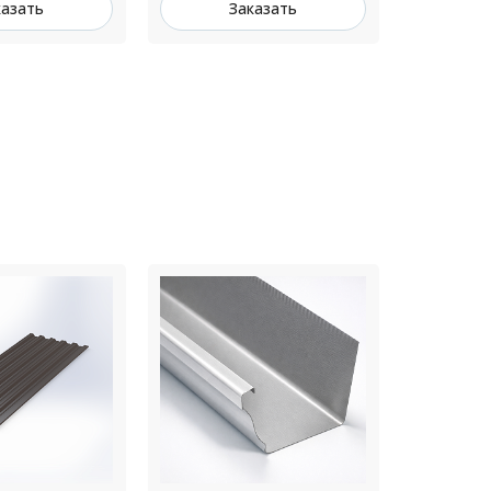
казать
Заказать
З