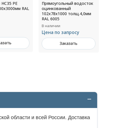
 НС35 РЕ
Прямоугольный водосток
Желоб во
000х3000мм RAL
оцинкованный
диаметр 
102х78х1000 толщ.4,0мм
RAL RAL 3
RAL 6005
В наличии
В наличии
1 291 ₽ з
Цена по запросу
казать
З
Заказать
кой области и всей России. Доставка