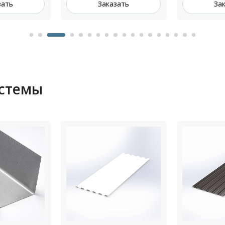
зать
Заказать
За
истемы