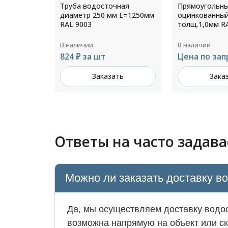
а диаметр
Труба водосточная
Прямоугольны
к
диаметр 250 мм L=1250мм
оцинкованный
RAL 9003
толщ.1,0мм R
В наличии
В наличии
824 ₽ за шт
Цена по зап
ть
Заказать
Зака
Ответы на часто задав
Можно ли заказать доставку в
Да, мы осуществляем доставку водос
возможна напрямую на объект или ск