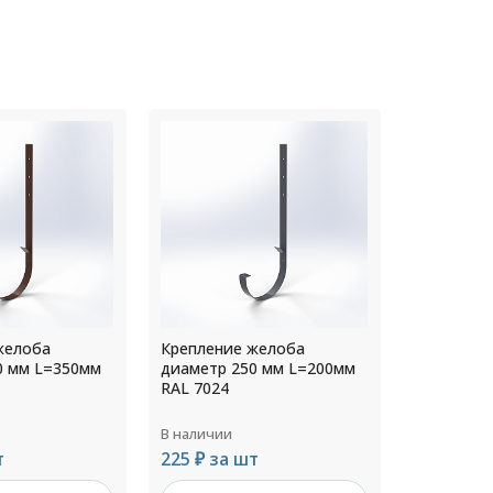
желоба
Крепление желоба
Креплени
0 мм L=200мм
диаметр 300 мм L=200мм
диаметр 
RAL 9002
RAL 7024
В наличии
В наличии
т
266 ₽ за шт
251 ₽ за