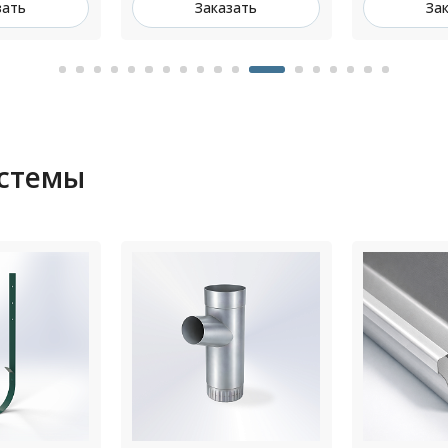
зать
Заказать
За
истемы