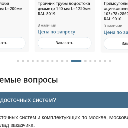
ы водостока
Прямоугольный водосток
Желоб вод
мм L=1250мм
оцинкованный
диаметр 13
103х78х2860 толщ.1,0мм
RAL RAL 101
RAL 9010
В наличии
В наличии
росу
674 ₽ за ш
Цена по запросу
зать
За
Заказать
аемые вопросы
одосточных систем?
точных систем и комплектующих по Москве, Московс
лад заказчика.