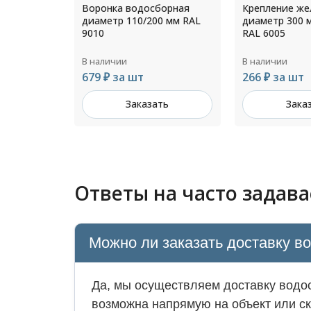
борная
Крепление желоба
Тройник труб
0 мм RAL
диаметр 300 мм L=200мм
диаметр 140 
RAL 6005
RAL 8019
В наличии
В наличии
266 ₽ за шт
Цена по зап
ть
Заказать
Зака
Ответы на часто задав
Можно ли заказать доставку в
Да, мы осуществляем доставку водос
возможна напрямую на объект или ск