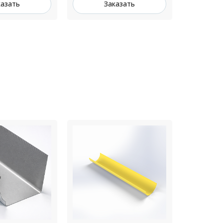
казать
Заказать
З