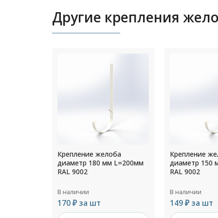
Другие крепления жел
оба
Крепление желоба
Крепление же
 L=200мм
диаметр 150 мм L=200мм
диаметр 140 
RAL 9002
RAL 1014
В наличии
В наличии
149 ₽ за шт
149 ₽ за шт