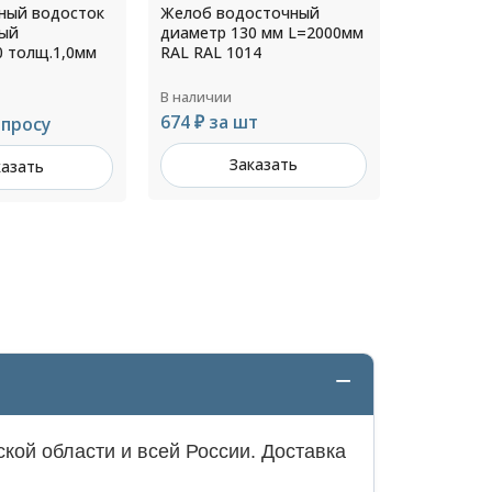
осточный
Канадка диаметр 140/250
Тройник 
0 мм L=2000мм
мм RAL 6002
диаметр 
4
RAL 7004
В наличии
В наличии
т
801 ₽ за шт
Цена по 
казать
Заказать
З
кой области и всей России. Доставка