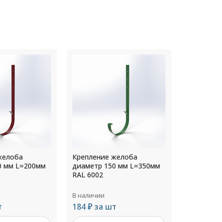
желоба
Крепление желоба
Креплени
0 мм L=350мм
диаметр 130 мм L=350мм
диаметр 
RAL 1014
RAL 7004
В наличии
В наличии
т
163 ₽ за шт
170 ₽ за