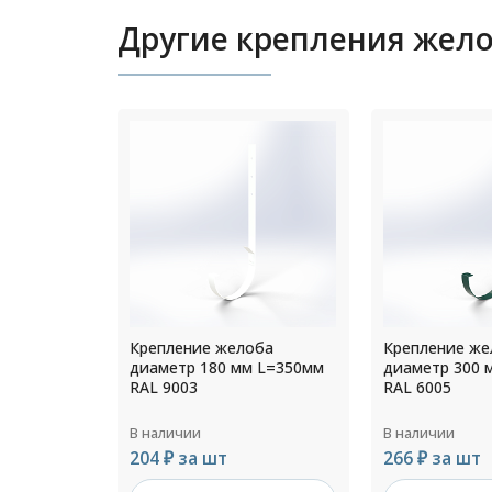
Другие крепления жел
оба
Крепление желоба
Крепление же
 L=350мм
диаметр 300 мм L=200мм
диаметр 130 
RAL 6005
RAL 6005
В наличии
В наличии
266 ₽ за шт
136 ₽ за шт