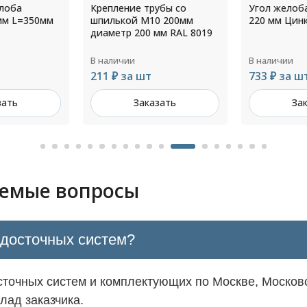
убы со
Угол желоба 135° диаметр
Прямоуголь
0 200мм
220 мм Цинк
оцинкован
мм RAL 8019
103х78х286
RAL 5005
В наличии
В наличии
733 ₽ за шт
Цена по з
зать
Заказать
За
аемые вопросы
одосточных систем?
точных систем и комплектующих по Москве, Московс
лад заказчика.