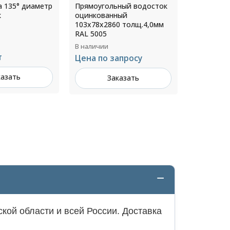
ный водосток
Профнастил Н57 РЕ
Угол жело
ный
0,8х801/750х3000мм RAL
180 мм RA
0 толщ.4,0мм
8019
В наличии
В наличии
1 200 ₽ за м²
923 ₽ за
апросу
Заказать
З
казать
кой области и всей России. Доставка