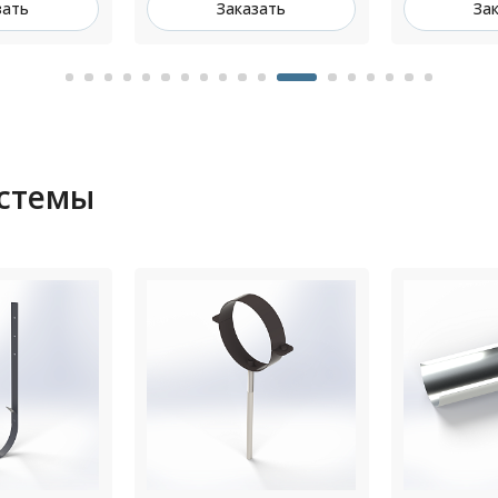
зать
Заказать
За
истемы