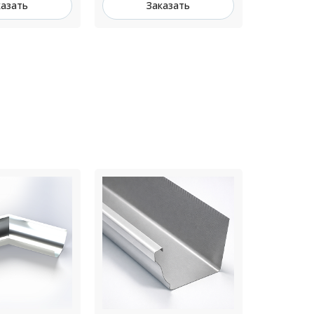
казать
Заказать
З