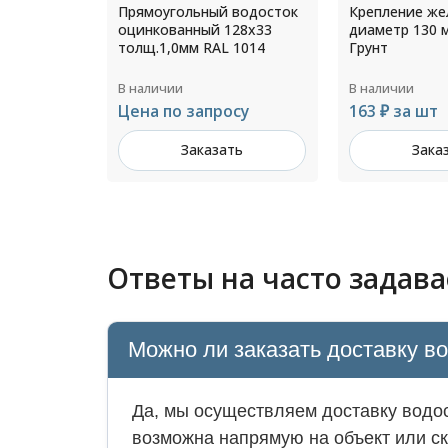
 водосток
Крепление желоба
Крепление тр
128х33
диаметр 130 мм L=350мм
шпилькой М1
 1014
Грунт
диаметр 200 
В наличии
В наличии
осу
163 ₽ за шт
211 ₽ за шт
ть
Заказать
Зака
Ответы на часто задав
Можно ли заказать доставку в
Да, мы осуществляем доставку водос
возможна напрямую на объект или ск