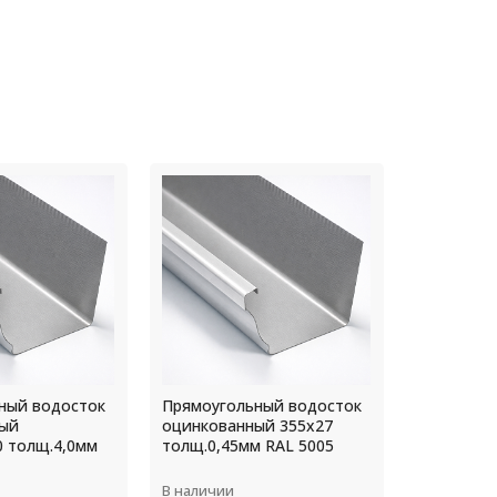
ный водосток
Крепление желоба
Прямоуго
ый 355х27
диаметр 130 мм L=350мм
оцинкова
м RAL 5005
Грунт
толщ.4,0м
В наличии
В наличии