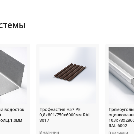
истемы
57 РЕ
Прямоугольный водосток
Прямоуголь
6000мм RAL
оцинкованный
оцинкованн
103х78х2860 толщ.4,0мм
толщ.0,45м
RAL 6002
В наличии
В наличии