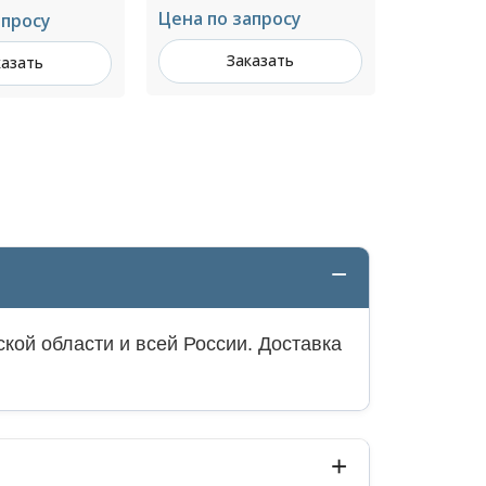
апросу
163 ₽ за шт
Цена по 
казать
Заказать
З
кой области и всей России. Доставка