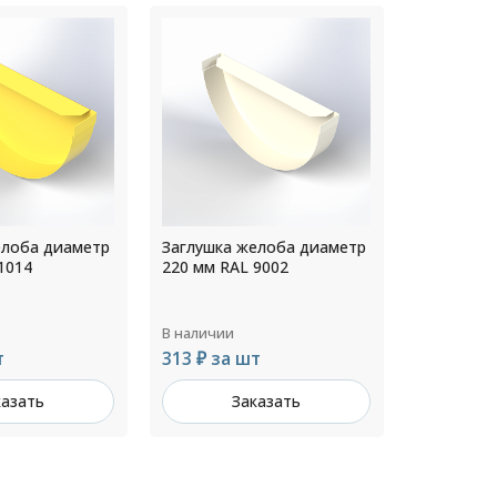
елоба диаметр
Заглушка желоба диаметр
Заглушка
9002
160 мм RAL 6002
200 мм RA
В наличии
В наличии
т
225 ₽ за шт
258 ₽ за
казать
Заказать
З