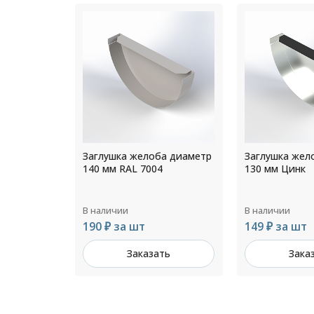
а диаметр
Заглушка желоба диаметр
Заглушка жел
4
130 мм Цинк
300 мм RAL 30
В наличии
В наличии
149 ₽ за шт
354 ₽ за шт
ть
Заказать
Зака