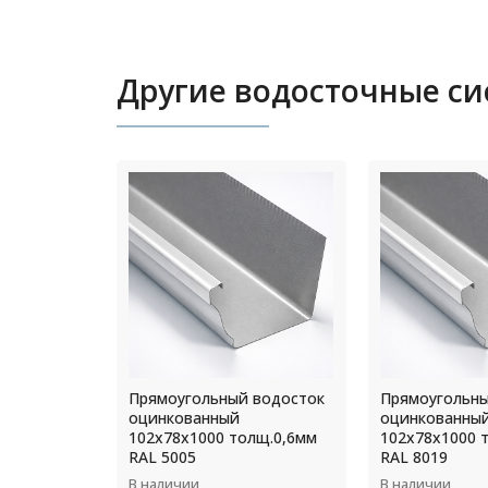
Другие водосточные с
 водосток
Прямоугольный водосток
Профнастил Н
оцинкованный
0,8х801/750х
лщ.0,6мм
102х78х1000 толщ.1,0мм
8017
RAL 8019
В наличии
В наличии